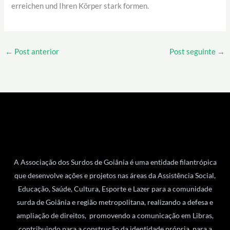
erreichen und Ihren Körper stark formen.
←
Post anterior
Post seguinte
→
A Associação dos Surdos de Goiânia é uma entidade filantrópica
que desenvolve ações e projetos nas áreas da Assistência Social,
Educação, Saúde, Cultura, Esporte e Lazer para a comunidade
surda de Goiânia e região metropolitana, realizando a defesa e
ampliação de direitos, promovendo a comunicação em Libras,
contribuindo para a construção da identidade própria, para a