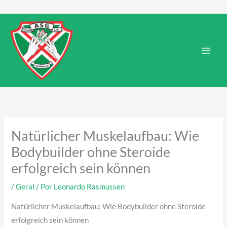
Ir
para
Main
o
Men
conteúdo
Natürlicher Muskelaufbau: Wie
Bodybuilder ohne Steroide
erfolgreich sein können
/
Geral
/ Por
Leonardo Rasmussen
Natürlicher Muskelaufbau: Wie Bodybuilder ohne Steroide
erfolgreich sein können