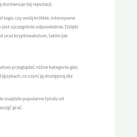
 dorównuje tej reputacji.
d tego, czy wolą krótkie, intensywne
y jest szczególnie odpowiednie. Dzięki
 oraz kryptowalutom, takim jak
łatwo przeglądać różne kategorie gier,
8 językach, co czyni ją dostępną dla
e znajdzie popularne tytuły od
acząć grać.