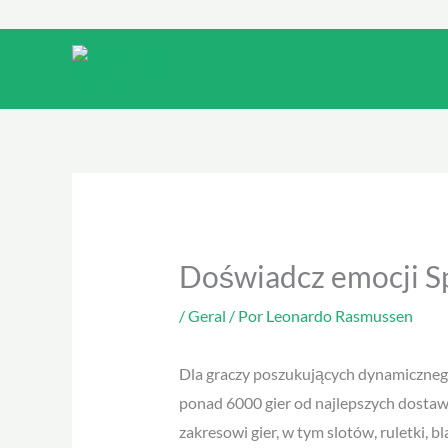
Ir
para
o
conteúdo
Doświadcz emocji S
/
Geral
/ Por
Leonardo Rasmussen
Dla graczy poszukujących dynamiczneg
ponad 6000 gier od najlepszych dostawc
zakresowi gier, w tym slotów, ruletki, b