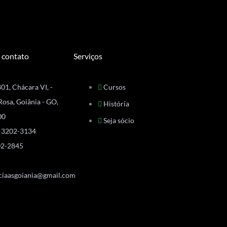
 contato
Serviços
01, Chácara VI, -
Cursos
osa, Goiânia - GO,
História
00
Seja sócio
) 3202-3134
02-2845
ciaasgoiania@gmail.com