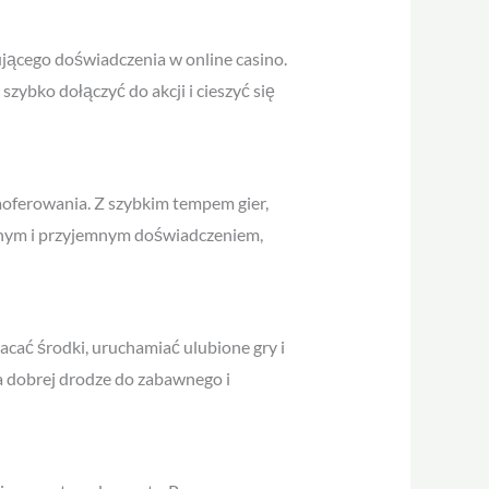
ącego doświadczenia w online casino.
ybko dołączyć do akcji i cieszyć się
aoferowania. Z szybkim tempem gier,
nnym i przyjemnym doświadczeniem,
cać środki, uruchamiać ulubione gry i
a dobrej drodze do zabawnego i