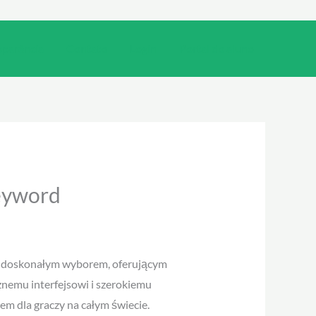
sparência
Contato
Login
Portal do aluno
eyword
st doskonałym wyborem, oferującym
znemu interfejsowi i szerokiemu
cem dla graczy na całym świecie.