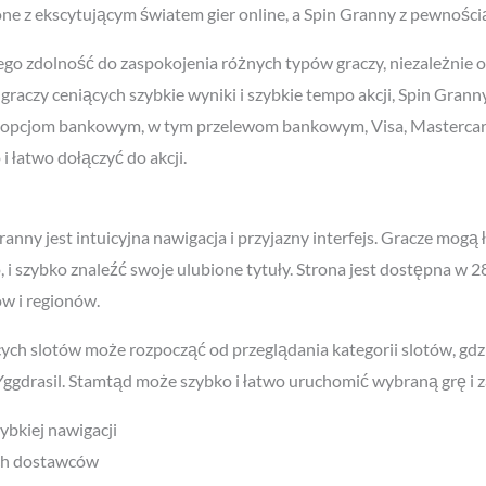
ne z ekscytującym światem gier online, a Spin Granny z pewnością
jego zdolność do zaspokojenia różnych typów graczy, niezależnie o
a graczy ceniących szybkie wyniki i szybkie tempo akcji, Spin Grann
 opcjom bankowym, w tym przelewom bankowym, Visa, Mastercard
i łatwo dołączyć do akcji.
anny jest intuicyjna nawigacja i przyjazny interfejs. Gracze mogą 
no, i szybko znaleźć swoje ulubione tytuły. Strona jest dostępna w 2
ów i regionów.
cych slotów może rozpocząć od przeglądania kategorii slotów, gdzi
Yggdrasil. Stamtąd może szybko i łatwo uruchomić wybraną grę i z
ybkiej nawigacji
ych dostawców