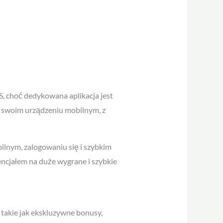
, choć dedykowana aplikacja jest
 swoim urządzeniu mobilnym, z
ilnym, zalogowaniu się i szybkim
ncjałem na duże wygrane i szybkie
takie jak ekskluzywne bonusy,