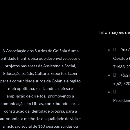
Informações de
Rua 8
A Associação dos Surdos de Goiânia é uma
entidade filantrópica que desenvolve ações e
Osvaldo R
projetos nas áreas da Assistência Social,
74633-2
Educação, Saúde, Cultura, Esporte e Lazer
+(62
para a comunidade surda de Goiânia e região
+(62) 32
metropolitana, realizando a defesa e
ampliação de direitos, promovendo a
Presiden
comunicação em Libras, contribuindo para a
construção da identidade própria, para a
autonomia, a melhoria da qualidade de vida e
a inclusão social de 160 pessoas surdas ou