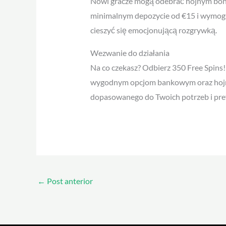
Nowi gracze mogą odebrać hojnym bonu
minimalnym depozycie od €15 i wymogu 
cieszyć się emocjonującą rozgrywką.
Wezwanie do działania
Na co czekasz? Odbierz 350 Free Spins! 
wygodnym opcjom bankowym oraz hojnem
dopasowanego do Twoich potrzeb i pref
←
Post anterior