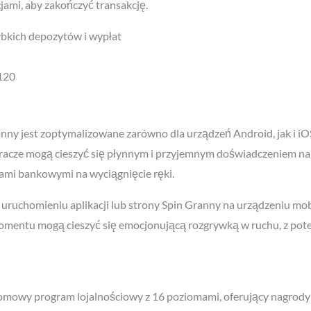
cjami, aby zakończyć transakcję.
bkich depozytów i wypłat
120
nny jest zoptymalizowane zarówno dla urządzeń Android, jak i iOS
Gracze mogą cieszyć się płynnym i przyjemnym doświadczeniem na
ami bankowymi na wyciągnięcie ręki.
uruchomieniu aplikacji lub strony Spin Granny na urządzeniu mob
omentu mogą cieszyć się emocjonującą rozgrywką w ruchu, z pote
mowy program lojalnościowy z 16 poziomami, oferujący nagrody 