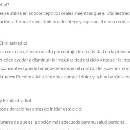
diol?
se utiliza en anticonceptivos orales, mientras que el Etinilestrad
ón, alteran el revestimiento del útero y espesan el moco cervical,
tinilestradiol
so correcto, tienen un alto porcentaje de efectividad en la preve
ueden ayudar a disminuir la irregularidad del ciclo y reducir la in
ticonceptivo puede tener beneficios en el control del acné hormona
truales:
Pueden aliviar síntomas como el dolor y la hinchazón aso
 Etinilestradiol
onsideraciones antes de iniciar este ciclo:
urarse de que es la opción más adecuada para su salud personal.