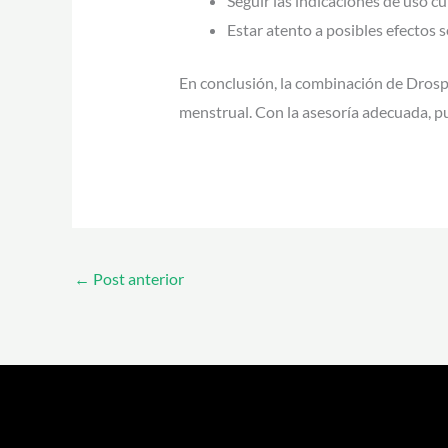
Seguir las indicaciones de uso c
Estar atento a posibles efectos
En conclusión, la combinación de Drospi
menstrual. Con la asesoría adecuada, p
←
Post anterior