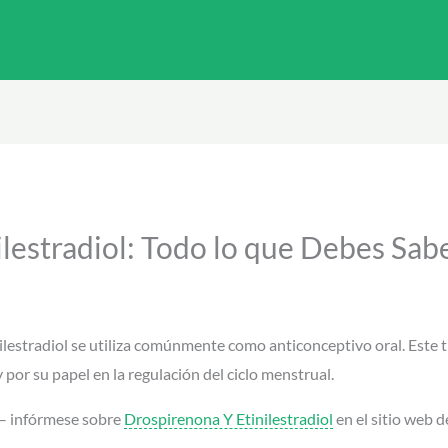
Associação
Cursos
Notícias
Tran
lestradiol: Todo lo que Debes Sabe
estradiol se utiliza comúnmente como anticonceptivo oral. Este t
 por su papel en la regulación del ciclo menstrual.
– infórmese sobre
Drospirenona Y Etinilestradiol
en el sitio web 