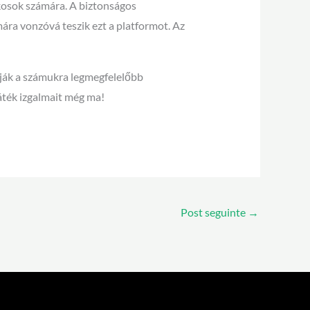
ékosok számára. A biztonságos
ára vonzóvá teszik ezt a platformot. Az
tják a számukra legmegfelelőbb
játék izgalmait még ma!
Post seguinte
→