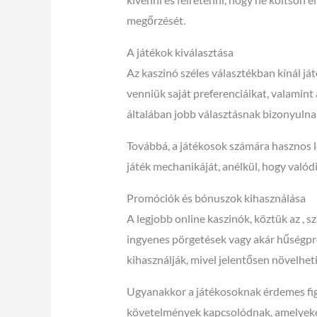
megőrzését.
A játékok kiválasztása
Az kaszinó széles választékban kínál já
venniük saját preferenciáikat, valamint a
általában jobb választásnak bizonyulna
Továbbá, a játékosok számára hasznos l
játék mechanikáját, anélkül, hogy valód
Promóciók és bónuszok kihasználása
A legjobb online kaszinók, köztük az ,
ingyenes pörgetések vagy akár hűségpr
kihasználják, mivel jelentősen növelheti
Ugyanakkor a játékosoknak érdemes fig
követelmények kapcsolódnak, amelyeket 