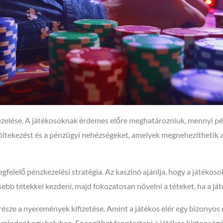
ezelése. A játékosoknak érdemes előre meghatározniuk, mennyi pén
 költekezést és a pénzügyi nehézségeket, amelyek megnehezíthetik a 
gfelelő pénzkezelési stratégia. Az kaszinó ajánlja, hogy a játékos
ebb tétekkel kezdeni, majd fokozatosan növelni a téteket, ha a ját
része a nyeremények kifizetése. Amint a játékos elér egy bizonyos
el mindent egy helyben. Ez segíthet fenntartani a játékos biztonsá