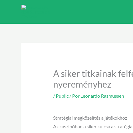
Ir
para
o
conteúdo
A siker titkainak f
nyereményhez
/
Public
/ Por
Leonardo Rasmussen
Stratégiai megközelítés a játékokhoz
Az kaszinóban a siker kulcsa a stratég