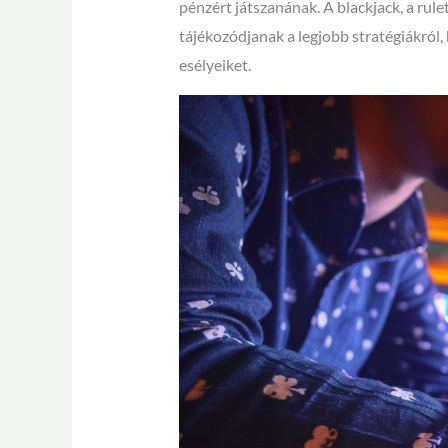
pénzért játszanának. A blackjack, a rul
tájékozódjanak a legjobb stratégiákról
esélyeiket.