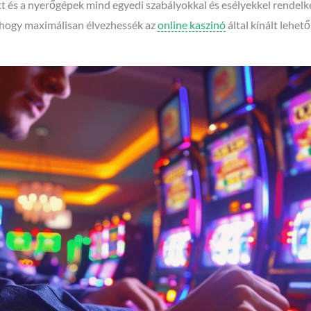
ett és a nyerőgépek mind egyedi szabályokkal és esélyekkel rendelk
, hogy maximálisan élvezhessék az
online kaszinó
által kínált lehet