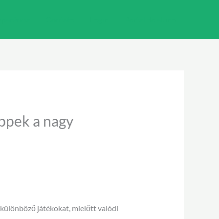
sparência
Contato
Login
Portal do aluno
ippek a nagy
különböző játékokat, mielőtt valódi