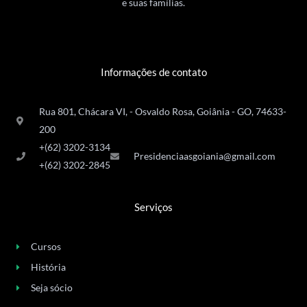
e suas famílias.
Informações de contato
Rua 801, Chácara VI, - Osvaldo Rosa, Goiânia - GO, 74633-
200
+(62) 3202-3134
Presidenciaasgoiania@gmail.com
+(62) 3202-2845
Serviços
Cursos
História
Seja sócio