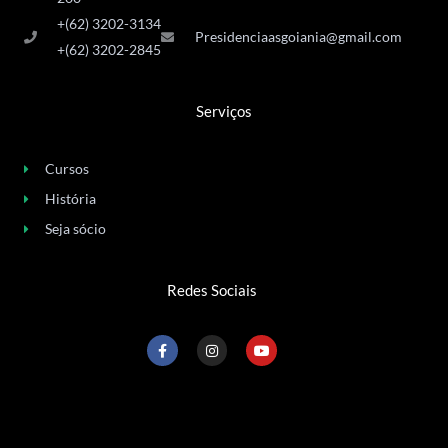
+(62) 3202-3134
Presidenciaasgoiania@gmail.com
+(62) 3202-2845
Serviços
Cursos
História
Seja sócio
Redes Sociais
F
I
Y
a
n
o
c
s
u
e
t
t
b
a
u
o
g
b
o
r
e
k
a