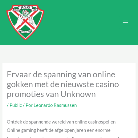
Ir
Main
para
Men
o
conteúdo
Ervaar de spanning van online
gokken met de nieuwste casino
promoties van Unknown
/
Public
/ Por
Leonardo Rasmussen
Ontdek de spannende wereld van online casinospellen
Online gaming heeft de afgelopen jaren een enorme