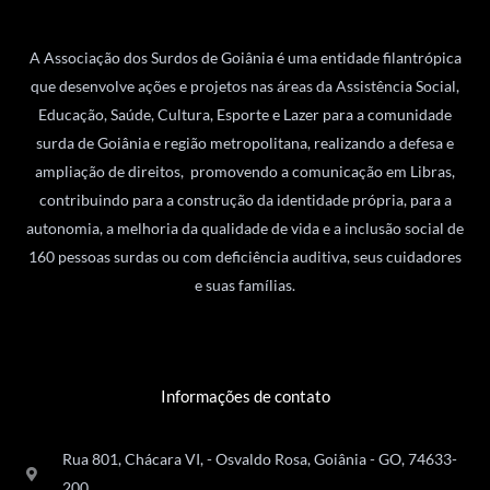
A Associação dos Surdos de Goiânia é uma entidade filantrópica
que desenvolve ações e projetos nas áreas da Assistência Social,
Educação, Saúde, Cultura, Esporte e Lazer para a comunidade
surda de Goiânia e região metropolitana, realizando a defesa e
ampliação de direitos, promovendo a comunicação em Libras,
contribuindo para a construção da identidade própria, para a
autonomia, a melhoria da qualidade de vida e a inclusão social de
160 pessoas surdas ou com deficiência auditiva, seus cuidadores
e suas famílias.
Informações de contato
Rua 801, Chácara VI, - Osvaldo Rosa, Goiânia - GO, 74633-
200