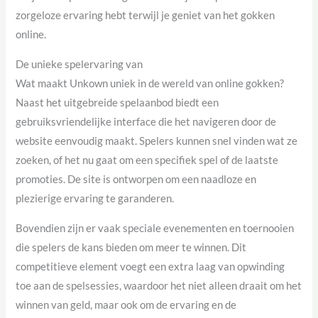
zorgeloze ervaring hebt terwijl je geniet van het gokken
online.
De unieke spelervaring van
Wat maakt Unkown uniek in de wereld van online gokken?
Naast het uitgebreide spelaanbod biedt een
gebruiksvriendelijke interface die het navigeren door de
website eenvoudig maakt. Spelers kunnen snel vinden wat ze
zoeken, of het nu gaat om een specifiek spel of de laatste
promoties. De site is ontworpen om een naadloze en
plezierige ervaring te garanderen.
Bovendien zijn er vaak speciale evenementen en toernooien
die spelers de kans bieden om meer te winnen. Dit
competitieve element voegt een extra laag van opwinding
toe aan de spelsessies, waardoor het niet alleen draait om het
winnen van geld, maar ook om de ervaring en de