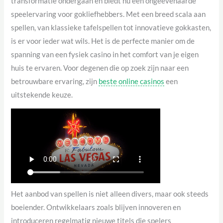
transformatie ondergaan en biedt nu een ongeëvenaarde
speelervaring voor gokliefhebbers. Met een breed scala aan
spellen, van klassieke tafelspellen tot innovatieve gokkasten,
is er voor ieder wat wils. Het is de perfecte manier om de
spanning van een fysiek casino in het comfort van je eigen
huis te ervaren. Voor degenen die op zoek zijn naar een
betrouwbare ervaring, zijn
beste online casinos
een
uitstekende keuze.
Het aanbod van spellen is niet alleen divers, maar ook steeds
boeiender. Ontwikkelaars zoals blijven innoveren en
introduceren regelmatig nieuwe titels die spelers