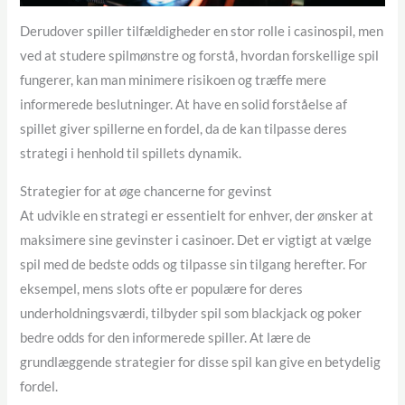
Derudover spiller tilfældigheder en stor rolle i casinospil, men
ved at studere spilmønstre og forstå, hvordan forskellige spil
fungerer, kan man minimere risikoen og træffe mere
informerede beslutninger. At have en solid forståelse af
spillet giver spillerne en fordel, da de kan tilpasse deres
strategi i henhold til spillets dynamik.
Strategier for at øge chancerne for gevinst
At udvikle en strategi er essentielt for enhver, der ønsker at
maksimere sine gevinster i casinoer. Det er vigtigt at vælge
spil med de bedste odds og tilpasse sin tilgang herefter. For
eksempel, mens slots ofte er populære for deres
underholdningsværdi, tilbyder spil som blackjack og poker
bedre odds for den informerede spiller. At lære de
grundlæggende strategier for disse spil kan give en betydelig
fordel.