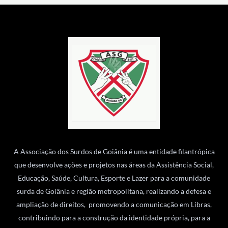
A Associação dos Surdos de Goiânia é uma entidade filantrópica
que desenvolve ações e projetos nas áreas da Assistência Social,
Educação, Saúde, Cultura, Esporte e Lazer para a comunidade
surda de Goiânia e região metropolitana, realizando a defesa e
ampliação de direitos, promovendo a comunicação em Libras,
contribuindo para a construção da identidade própria, para a