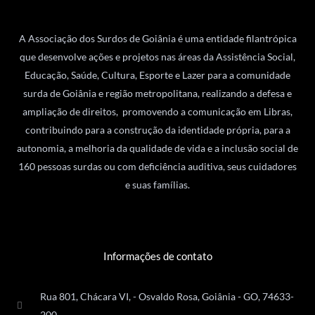
A Associação dos Surdos de Goiânia é uma entidade filantrópica
que desenvolve ações e projetos nas áreas da Assistência Social,
Educação, Saúde, Cultura, Esporte e Lazer para a comunidade
surda de Goiânia e região metropolitana, realizando a defesa e
ampliação de direitos, promovendo a comunicação em Libras,
contribuindo para a construção da identidade própria, para a
autonomia, a melhoria da qualidade de vida e a inclusão social de
160 pessoas surdas ou com deficiência auditiva, seus cuidadores
e suas famílias.
Informações de contato
Rua 801, Chácara VI, - Osvaldo Rosa, Goiânia - GO, 74633-
200