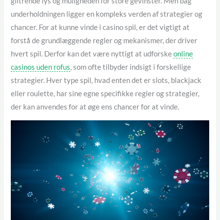
glitrende lys og muligheden for store gevinster. Men bag
underholdningen ligger en kompleks verden af strategier og
chancer. For at kunne vinde i casino spil, er det vigtigt at
forstå de grundlæggende regler og mekanismer, der driver
hvert spil. Derfor kan det være nyttigt at udforske
online
casinos uden rofus
, som ofte tilbyder indsigt i forskellige
strategier. Hver type spil, hvad enten det er slots, blackjack
eller roulette, har sine egne specifikke regler og strategier,
der kan anvendes for at øge ens chancer for at vinde.