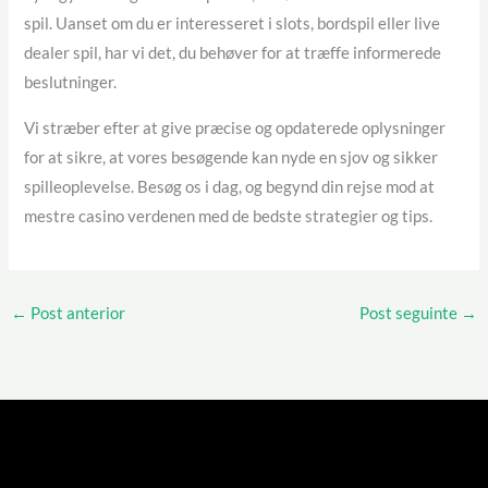
spil. Uanset om du er interesseret i slots, bordspil eller live
dealer spil, har vi det, du behøver for at træffe informerede
beslutninger.
Vi stræber efter at give præcise og opdaterede oplysninger
for at sikre, at vores besøgende kan nyde en sjov og sikker
spilleoplevelse. Besøg os i dag, og begynd din rejse mod at
mestre casino verdenen med de bedste strategier og tips.
←
Post anterior
Post seguinte
→