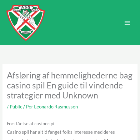
Ir
Main
para
Men
o
conteúdo
Afsløring af hemmelighederne bag
casino spil En guide til vindende
strategier med Unknown
/
Public
/ Por
Leonardo Rasmussen
Forståelse af casino spil
Casino spil har altid fanget folks interesse med deres