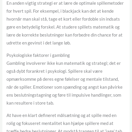
En anden vigtig strategi er at lære de optimale spillemetoder
for hvert spil. For eksempel, i blackjack kan det at kende
hvornår man skal stå, tage et kort eller fordoble sin indsats
gøre en betydelig forskel. At studere spillets matematik og
lære de korrekte beslutninger kan forbedre din chance for at
udrette en gevinst i det lange løb.
Psykologiske faktorer i gambling
Gambling involverer ikke kun matematik og strategi; det er
også dybt forankret i psykologi. Spillere skal være
opmærksomme på deres egne følelser og mentale tilstand,
når de spiller. Emotioner som spænding og angst kan påvirke
ens beslutningstagning og føre til impulsive handlinger, som
kan resultere i store tab.
At have en klart defineret målsætning og at spille med en
rolig og fokuseret mentalitet kan hjælpe spillere med at
træffe bedre beslutninger. At modstå trangen til at ‘jage’ tab,