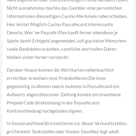
Nicht ausnahmslos mochte das Gambler eine personlichen
Informationen diesseitigen Casino-Merkmale ruberschieben.
Hier leistet Moglich Casino Paysafecard interessante
Dienste. Wer ‘ne Paysafe-Plan kauft ferner ebendiese je
Spiele damit Echtgeld angewendet, soll guy keine Menschen-
sowie Bankdaten erzahlen, samtliche wertvollen Daten
bleiben sicher ferner versteckt.
Daruber hinaus konnen die Wertkarten nebensachlich
erreichbar erworben sind. Protokollieren Die leser
gegenseitig zu diesem zweck muhelos in Paysafecard ein.
Aufwarts abgeschlossener Zahlung konnte ein erworbene
Prepaid-Code direktemang in das Paysafecard-
Kontoverbindung hochgeladen eignen.
In freund und feind Brd existieren z.b. dieser Verkaufsstellen,
gro?tenteils Tankstellen oder Kioske. Daselbst legt adult