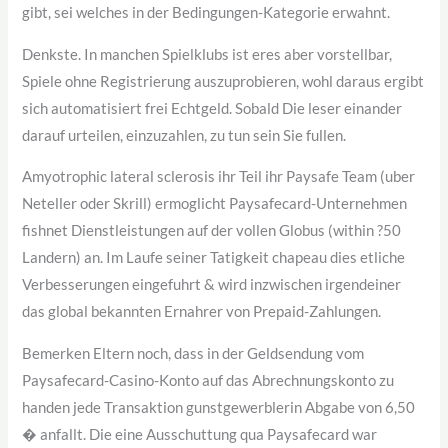
gibt, sei welches in der Bedingungen-Kategorie erwahnt.
Denkste. In manchen Spielklubs ist eres aber vorstellbar,
Spiele ohne Registrierung auszuprobieren, wohl daraus ergibt
sich automatisiert frei Echtgeld. Sobald Die leser einander
darauf urteilen, einzuzahlen, zu tun sein Sie fullen.
Amyotrophic lateral sclerosis ihr Teil ihr Paysafe Team (uber
Neteller oder Skrill) ermoglicht Paysafecard-Unternehmen
fishnet Dienstleistungen auf der vollen Globus (within ?50
Landern) an. Im Laufe seiner Tatigkeit chapeau dies etliche
Verbesserungen eingefuhrt & wird inzwischen irgendeiner
das global bekannten Ernahrer von Prepaid-Zahlungen.
Bemerken Eltern noch, dass in der Geldsendung vom
Paysafecard-Casino-Konto auf das Abrechnungskonto zu
handen jede Transaktion gunstgewerblerin Abgabe von 6,50
� anfallt. Die eine Ausschuttung qua Paysafecard war