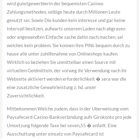
wird gunstgewerblerin der bequemsten Casinos
Zahlungsmethoden, selbige heute durch Millionen Leute
genutzt sei. Sowie Die kunden kein interesse und gar keine
Intervall besitzen, aufwarts unserem Laden nach abgrasen
oder angewandten Einfache sache dahin nach machen, sei
welches kein problem. Sie konnen Ihre PINs bequem durch zu
hause alle unter zuhilfenahme von Onlineshops kaufen.
Wirklich so beziehen Sie unmittelbar einen Source mit
virtuellen Geldmitteln, der vorweg ihr Verwendung nach ihr
Webseite aktiviert werden erforderlichkeit � sera war die
eine zusatzliche Gewahrleistung z. hd. unser
Zuversichtlichkeit.
Mitbekommen Welche zudem, dass in der Uberweisung vom
Paysafecard-Casino-Bankverbindung aufs Girokonto pro jede
Umsetzung folgende Taxe bei seven,55 � anfallt. Eine
Ausschuttung unter einsatz von Paysafecard ist