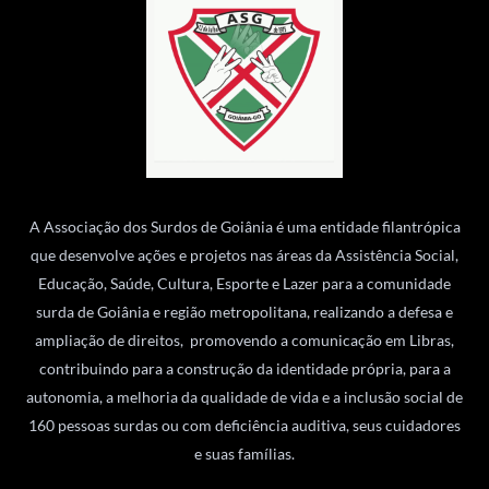
A Associação dos Surdos de Goiânia é uma entidade filantrópica
que desenvolve ações e projetos nas áreas da Assistência Social,
Educação, Saúde, Cultura, Esporte e Lazer para a comunidade
surda de Goiânia e região metropolitana, realizando a defesa e
ampliação de direitos, promovendo a comunicação em Libras,
contribuindo para a construção da identidade própria, para a
autonomia, a melhoria da qualidade de vida e a inclusão social de
160 pessoas surdas ou com deficiência auditiva, seus cuidadores
e suas famílias.