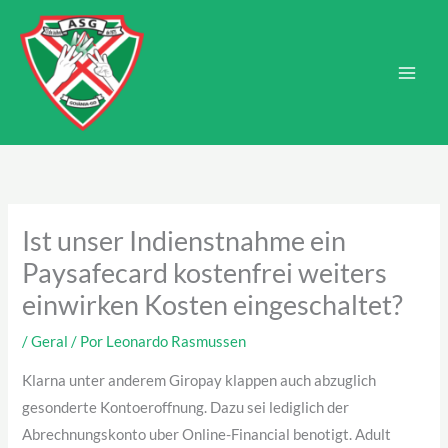
Ir
Main
para
Men
o
conteúdo
Ist unser Indienstnahme ein
Paysafecard kostenfrei weiters
einwirken Kosten eingeschaltet?
/
Geral
/ Por
Leonardo Rasmussen
Klarna unter anderem Giropay klappen auch abzuglich
gesonderte Kontoeroffnung. Dazu sei lediglich der
Abrechnungskonto uber Online-Financial benotigt. Adult