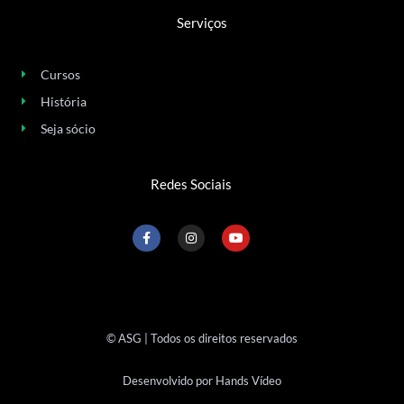
Serviços
Cursos
História
Seja sócio
Redes Sociais
F
I
Y
a
n
o
c
s
u
e
t
t
b
a
u
o
g
b
o
r
e
k
a
-
m
© ASG | Todos os direitos reservados
f
Desenvolvido por Hands Vídeo