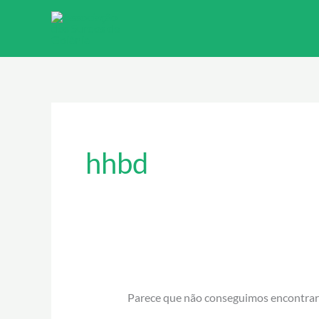
Ir
para
o
conteúdo
Pesquisar
por:
hhbd
Parece que não conseguimos encontrar o