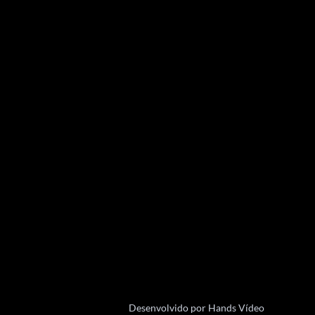
k
a
-
m
f
Desenvolvido por Hands Vídeo