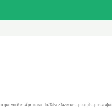
Associação
Cursos
Notícias
Tran
 que você está procurando. Talvez fazer uma pesquisa possa ajud