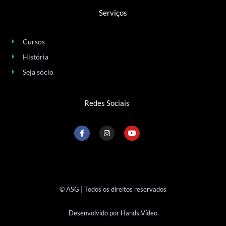
Serviços
Cursos
História
Seja sócio
Redes Sociais
F
I
Y
a
n
o
c
s
u
e
t
t
b
a
u
o
g
b
o
r
e
k
a
-
m
© ASG | Todos os direitos reservados
f
Desenvolvido por Hands Vídeo