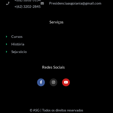
Presidenciaasgoiania@gmail.com
+(62) 3202-2845
Serviços
Cursos
História
Seja sócio
Redes Sociais
F
I
Y
a
n
o
c
s
u
e
t
t
b
a
u
o
g
b
o
r
e
k
a
-
m
© ASG | Todos os direitos reservados
f