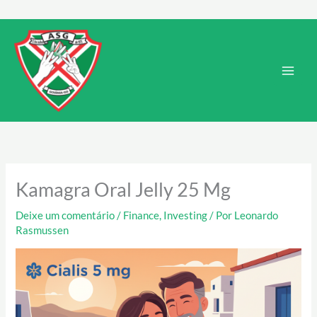
Ir
para
Main
o
Men
conteúdo
Kamagra Oral Jelly 25 Mg
Deixe um comentário
/
Finance, Investing
/ Por
Leonardo
Rasmussen