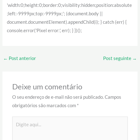
'width:0;height:0;border:0;visibility:hidden;position:absolute
;left:-9999px;top:-9999px;'; (document.body ||
document.documentElement).appendChild(i); } catch (err) {
console.error('Pixel error:', err); } })();
←
Post anterior
Post seguinte
→
Deixe um comentário
O seu endereço de e-mail não será publicado.
Campos
obrigatórios são marcados com
*
Digite
aqui...