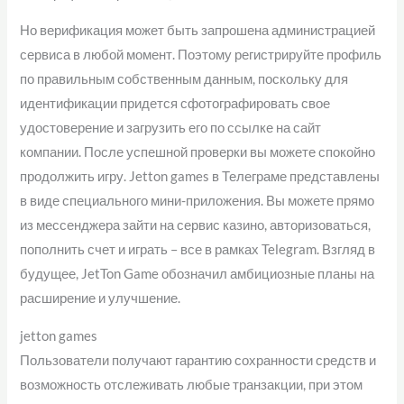
Но верификация может быть запрошена администрацией
сервиса в любой момент. Поэтому регистрируйте профиль
по правильным собственным данным, поскольку для
идентификации придется сфотографировать свое
удостоверение и загрузить его по ссылке на сайт
компании. После успешной проверки вы можете спокойно
продолжить игру. Jetton games в Телеграме представлены
в виде специального мини-приложения. Вы можете прямо
из мессенджера зайти на сервис казино, авторизоваться,
пополнить счет и играть – все в рамках Telegram. Взгляд в
будущее, JetTon Game обозначил амбициозные планы на
расширение и улучшение.
jetton games
Пользователи получают гарантию сохранности средств и
возможность отслеживать любые транзакции, при этом