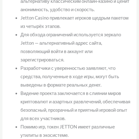
альтернативу классическим онлайн-казино и ценит
анонимность, удобство и скорость.
Jetton Casino привлекает игроков щедрым пакетом
из четырёх этапов.
Для обхода ограничений используется зеркало
Jetton — альтернативный адрес сайта,
позволяющий войти в аккаунт или
зарегистрироваться.
Разработчики с уверенностью заявляют, что
средства, полученные в ходе игры, могут быть
выведены в формате реальных денег.
Видение проекта заключается в слиянии миров
криптовалют и азартных развлечений, обеспечивая
безопасный, прозрачный и приятный игровой опыт
для всех участников.
Помимо игр, токен JETTON имеет различные
утилиты в экосистеме.