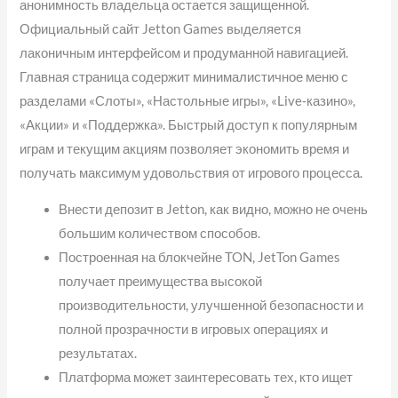
анонимность владельца остается защищенной.
Официальный сайт Jetton Games выделяется
лаконичным интерфейсом и продуманной навигацией.
Главная страница содержит минималистичное меню с
разделами «Слоты», «Настольные игры», «Live‐казино»,
«Акции» и «Поддержка». Быстрый доступ к популярным
играм и текущим акциям позволяет экономить время и
получать максимум удовольствия от игрового процесса.
Внести депозит в Jetton, как видно, можно не очень
большим количеством способов.
Построенная на блокчейне TON, JetTon Games
получает преимущества высокой
производительности, улучшенной безопасности и
полной прозрачности в игровых операциях и
результатах.
Платформа может заинтересовать тех, кто ищет