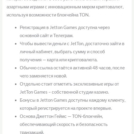
азартными играми с инновационным миром криптовалют,
используя возможности блокчейна TON.
Регистрация в Jetton Games доступна через
основной сайт и Телеграм.
Чтобы вывести деньги с JetTon, достаточно зайти в
личный кабинет, выбрать сумму и способ
получения — карта или криптовалюта.
Обычно ссылка остаётся активной 48 часов, после
чего заменяется новой.
Отдельно стоит отметить эксклюзивные игры от
JetTon Games – собственной студии казино.
Бонусы в Jetton Games доступны каждому клиенту,
который регистрируется на проекте впервые.
Основа Джеттон Геймс — TON-блокчейн,
обеспечивающий скорость и безопасность
транзакций.