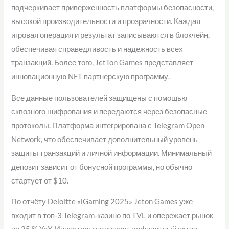
подчеркивает приверженность платформы безопасности,
высокой производительности и прозрачности. Каждая
игровая операция и результат записываются в блокчейн,
обеспечивая справедливость и надежность всех
транзакций. Более того, JetTon Games представляет
инновационную NFT партнерскую программу.
Все данные пользователей защищены с помощью
сквозного шифрования и передаются через безопасные
протоколы. Платформа интегрирована с Telegram Open
Network, что обеспечивает дополнительный уровень
защиты транзакций и личной информации. Минимальный
депозит зависит от бонусной программы, но обычно
стартует от $10.
По отчёту Deloitte «iGaming 2025» Jeton Games уже
входит в топ-3 Telegram-казино по TVL и опережает рынок