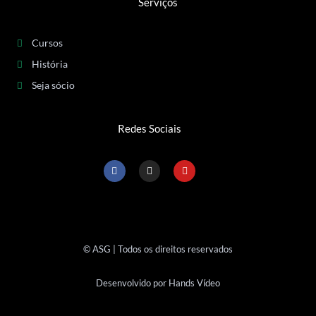
Serviços
Cursos
História
Seja sócio
Redes Sociais
F
I
Y
a
n
o
c
s
u
e
t
t
b
a
u
o
g
b
o
r
e
k
a
-
m
© ASG | Todos os direitos reservados
f
Desenvolvido por Hands Vídeo