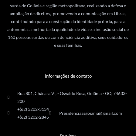
surda de Goiânia e região metropolitana, realizando a defesa e
ampliação de direitos, promovendo a comunicação em Libras,
contribuindo para a construção da identidade própria, para a
autonomia, a melhoria da qualidade de vida e a inclusão social de
160 pessoas surdas ou com deficiência auditiva, seus cuidadores
e suas famílias.
Informações de contato
Rua 801, Chácara VI, - Osvaldo Rosa, Goiânia - GO, 74633-
200
+(62) 3202-3134
Presidenciaasgoiania@gmail.com
+(62) 3202-2845
Serviços