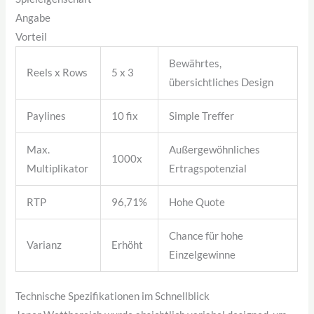
Angabe
Vorteil
Bewährtes,
Reels x Rows
5 x 3
übersichtliches Design
Paylines
10 fix
Simple Treffer
Max.
Außergewöhnliches
1000x
Multiplikator
Ertragspotenzial
RTP
96,71%
Hohe Quote
Chance für hohe
Varianz
Erhöht
Einzelgewinne
Technische Spezifikationen im Schnellblick