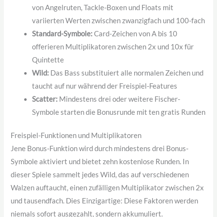
von Angelruten, Tackle-Boxen und Floats mit
variierten Werten zwischen zwanzigfach und 100-fach
Standard-Symbole:
Card-Zeichen von A bis 10
offerieren Multiplikatoren zwischen 2x und 10x für
Quintette
Wild:
Das Bass substituiert alle normalen Zeichen und
taucht auf nur während der Freispiel-Features
Scatter:
Mindestens drei oder weitere Fischer-
Symbole starten die Bonusrunde mit ten gratis Runden
Freispiel-Funktionen und Multiplikatoren
Jene Bonus-Funktion wird durch mindestens drei Bonus-
Symbole aktiviert und bietet zehn kostenlose Runden. In
dieser Spiele sammelt jedes Wild, das auf verschiedenen
Walzen auftaucht, einen zufälligen Multiplikator zwischen 2x
und tausendfach. Dies Einzigartige: Diese Faktoren werden
niemals sofort ausgezahlt, sondern akkumuliert.