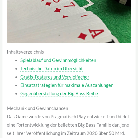
Inhaltsverzeichnis
Spielablauf und Gewinnmöglichkeiten
Technische Daten im Übersicht
Gratis-Features und Vervielfacher
Einsatzstrategien für maximale Auszahlungen
Gegenüberstellung der Big Bass Reihe
Mechanik und Gewinnchancen
Das Game wurde von Pragmatisch Play entwickelt und bildet
eine Fortentwicklung der beliebten Big Bass Familie dar, jene
seit ihrer Veröffentlichung im Zeitraum 2020 über 50 Mrd.