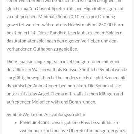
Jener Wettbereich wurde absichtlich variabel designed, um
gleichermaßen Casual-Spielern als und High Rollers gerecht
zu entsprechen. Minimal können 0,10 Euro pro Drehung
gewettet werden, während das Höchstmaß bei 250,00 Euro
positioniert ist. Diese Bandbreite erlaubt es jedem Spielern,
das Automatenspiel nach den eigenen Vorlieben und dem
vorhandenen Guthaben zu genießen.
Die Visualisierung zeigt sich in lebendigen Tönen mit einer
detaillierten Wasserwelt als Kulisse. Sämtliche Symbol wurde
sorgfältig bewegt, hierbei besonders die Freispiel-Szenen mit
dynamischen Animationen beeindrucken. Die Soundkulisse
unterstützt das Angel-Thema mit realistischen Klängen und
aufregender Melodien während Bonusrunden.
Symbol-Werte und Auszahlungsstruktur
Premium-Icons:
Unser goldene Bass bezahlt bis zu
zweihundertfach bei five Übereinstimmungen, ergänzt