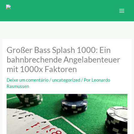
Ir
Main
para
Men
o
conteúdo
Großer Bass Splash 1000: Ein
bahnbrechende Angelabenteuer
mit 1000x Faktoren
Deixe um comentário
/
uncategorized
/ Por
Leonardo
Rasmussen