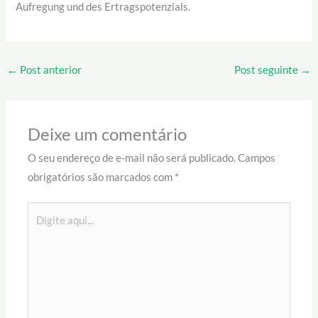
Aufregung und des Ertragspotenzials.
←
Post anterior
Post seguinte
→
Deixe um comentário
O seu endereço de e-mail não será publicado.
Campos
obrigatórios são marcados com
*
Digite
aqui...