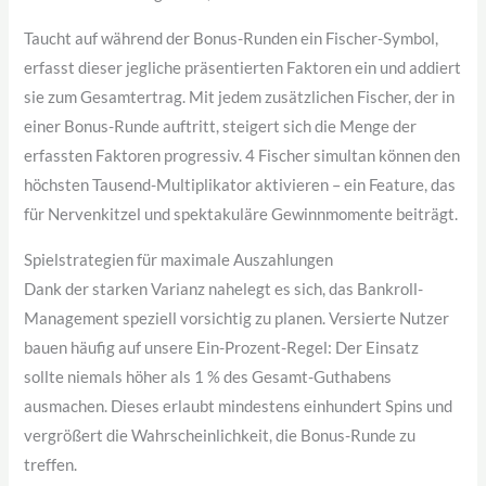
Taucht auf während der Bonus-Runden ein Fischer-Symbol,
erfasst dieser jegliche präsentierten Faktoren ein und addiert
sie zum Gesamtertrag. Mit jedem zusätzlichen Fischer, der in
einer Bonus-Runde auftritt, steigert sich die Menge der
erfassten Faktoren progressiv. 4 Fischer simultan können den
höchsten Tausend-Multiplikator aktivieren – ein Feature, das
für Nervenkitzel und spektakuläre Gewinnmomente beiträgt.
Spielstrategien für maximale Auszahlungen
Dank der starken Varianz nahelegt es sich, das Bankroll-
Management speziell vorsichtig zu planen. Versierte Nutzer
bauen häufig auf unsere Ein-Prozent-Regel: Der Einsatz
sollte niemals höher als 1 % des Gesamt-Guthabens
ausmachen. Dieses erlaubt mindestens einhundert Spins und
vergrößert die Wahrscheinlichkeit, die Bonus-Runde zu
treffen.