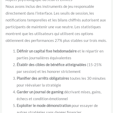
Nous avons inclus des instruments de jeu responsable
directement dans l’interface. Les seuils de session, les
notifications temporelles et les bilans chiffrés autorisent aux
participants de maintenir une vue neutre. Les statistiques
montrent que les utilisateurs qui utilisent ces options
obtiennent des performances 27% plus stables sur trois mois.
Définir un capital fixe hebdomadaire
et le répartir en
parties journalières équivalentes
Établir des cibles de bénéfice atteignables
(15-25%
par session) et les honorer strictement
Planifier des arrêts obligatoires
toutes les 30 minutes
pour réévaluer la stratégie
Garder un journal de gaming
décrivant mises, gains,
échecs et condition émotionnel
Exploiter le mode démonstration
pour essayer de
autres stratégies sans danger financier