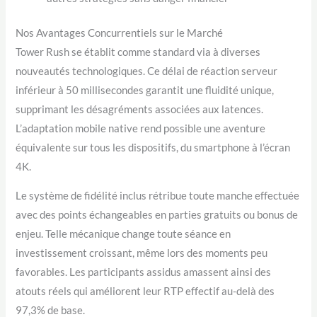
Nos Avantages Concurrentiels sur le Marché
Tower Rush se établit comme standard via à diverses
nouveautés technologiques. Ce délai de réaction serveur
inférieur à 50 millisecondes garantit une fluidité unique,
supprimant les désagréments associées aux latences.
L’adaptation mobile native rend possible une aventure
équivalente sur tous les dispositifs, du smartphone à l’écran
4K.
Le système de fidélité inclus rétribue toute manche effectuée
avec des points échangeables en parties gratuits ou bonus de
enjeu. Telle mécanique change toute séance en
investissement croissant, même lors des moments peu
favorables. Les participants assidus amassent ainsi des
atouts réels qui améliorent leur RTP effectif au-delà des
97,3% de base.