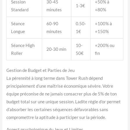
Session
30-45
+50% à
1-3€
Standard
minutes
+80%
Séance
60-90
0.50-
+100% à
Longue
minutes
1€
+150%
Séance High
10-
+200% ou
20-30 min
Roller
50€
fin
Gestion de Budget et Parties de Jeu
La pérennité à long terme dans Tower Rush dépend
principalement d’une maîtrise économique sévère. Votre
équipe préconise de ne jamais consacrer plus de 5% de ton
budget total sur une unique session. Ladite règle d’or permet
d’absorber les certaines séquences défavorables sans
compromettre la aptitude à participer sur la période.
Aspect psychologique du Jeux et Limites