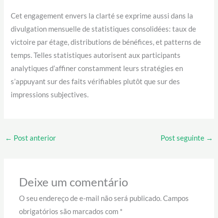
Cet engagement envers la clarté se exprime aussi dans la
divulgation mensuelle de statistiques consolidées: taux de
victoire par étage, distributions de bénéfices, et patterns de
temps. Telles statistiques autorisent aux participants
analytiques d’affiner constamment leurs stratégies en
s’appuyant sur des faits vérifiables plutôt que sur des
impressions subjectives.
←
Post anterior
Post seguinte
→
Deixe um comentário
O seu endereço de e-mail não será publicado.
Campos
obrigatórios são marcados com
*