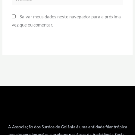
Salvar meus dados neste navegador para a próxima
vez que eu comentar.
A Associação dos Surdos de Goiânia é uma entidade filantrópica
que desenvolve ações e projetos nas áreas da Assistência Social,