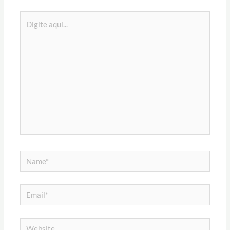
Digite
aqui...
Name*
Email*
Website