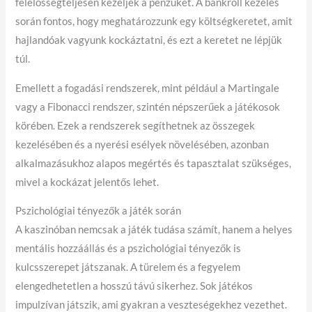
felelősségteljesen kezeljék a pénzüket. A bankroll kezelés
során fontos, hogy meghatározzunk egy költségkeretet, amit
hajlandóak vagyunk kockáztatni, és ezt a keretet ne lépjük
túl.
Emellett a fogadási rendszerek, mint például a Martingale
vagy a Fibonacci rendszer, szintén népszerűek a játékosok
körében. Ezek a rendszerek segíthetnek az összegek
kezelésében és a nyerési esélyek növelésében, azonban
alkalmazásukhoz alapos megértés és tapasztalat szükséges,
mivel a kockázat jelentős lehet.
Pszichológiai tényezők a játék során
A kaszinóban nemcsak a játék tudása számít, hanem a helyes
mentális hozzáállás és a pszichológiai tényezők is
kulcsszerepet játszanak. A türelem és a fegyelem
elengedhetetlen a hosszú távú sikerhez. Sok játékos
impulzívan játszik, ami gyakran a veszteségekhez vezethet.