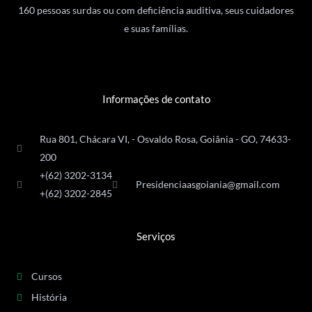
160 pessoas surdas ou com deficiência auditiva, seus cuidadores
e suas famílias.
Informações de contato
Rua 801, Chácara VI, - Osvaldo Rosa, Goiânia - GO, 74633-
200
+(62) 3202-3134
Presidenciaasgoiania@gmail.com
+(62) 3202-2845
Serviços
Cursos
História