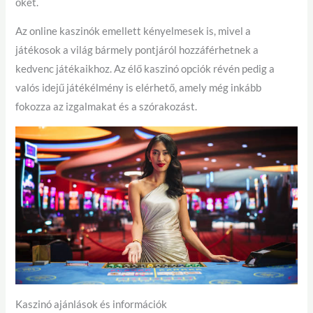
őket.
Az online kaszinók emellett kényelmesek is, mivel a
játékosok a világ bármely pontjáról hozzáférhetnek a
kedvenc játékaikhoz. Az élő kaszinó opciók révén pedig a
valós idejű játékélmény is elérhető, amely még inkább
fokozza az izgalmakat és a szórakozást.
Kaszinó ajánlások és információk