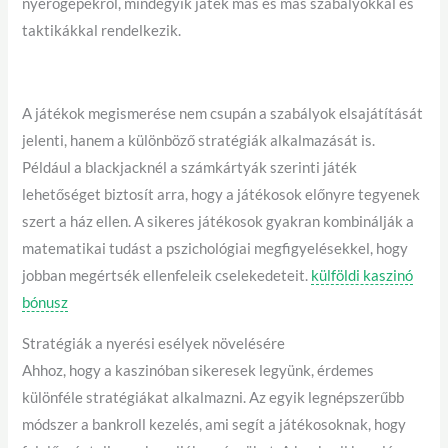
nyerőgépekről, mindegyik játék más és más szabályokkal és
taktikákkal rendelkezik.
A játékok megismerése nem csupán a szabályok elsajátítását
jelenti, hanem a különböző stratégiák alkalmazását is.
Például a blackjacknél a számkártyák szerinti játék
lehetőséget biztosít arra, hogy a játékosok előnyre tegyenek
szert a ház ellen. A sikeres játékosok gyakran kombinálják a
matematikai tudást a pszichológiai megfigyelésekkel, hogy
jobban megértsék ellenfeleik cselekedeteit.
külföldi kaszinó
bónusz
Stratégiák a nyerési esélyek növelésére
Ahhoz, hogy a kaszinóban sikeresek legyünk, érdemes
különféle stratégiákat alkalmazni. Az egyik legnépszerűbb
módszer a bankroll kezelés, ami segít a játékosoknak, hogy