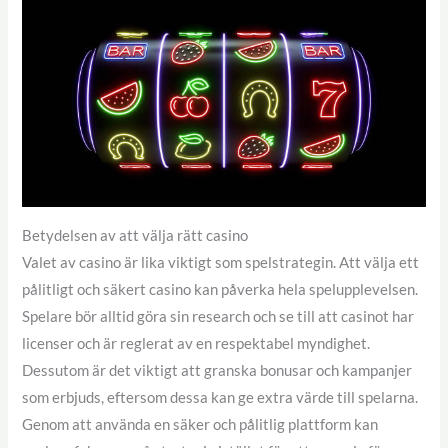
Betydelsen av att välja rätt casino
Valet av casino är lika viktigt som spelstrategin. Att välja ett
pålitligt och säkert casino kan påverka hela spelupplevelsen.
Spelare bör alltid göra sin research och se till att casinot har
licenser och är reglerat av en respektabel myndighet.
Dessutom är det viktigt att granska bonusar och kampanjer
som erbjuds, eftersom dessa kan ge extra värde till spelarna.
Genom att använda en säker och pålitlig plattform kan