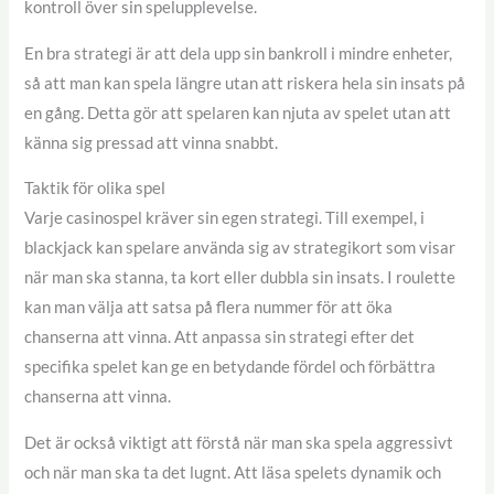
kontroll över sin spelupplevelse.
En bra strategi är att dela upp sin bankroll i mindre enheter,
så att man kan spela längre utan att riskera hela sin insats på
en gång. Detta gör att spelaren kan njuta av spelet utan att
känna sig pressad att vinna snabbt.
Taktik för olika spel
Varje casinospel kräver sin egen strategi. Till exempel, i
blackjack kan spelare använda sig av strategikort som visar
när man ska stanna, ta kort eller dubbla sin insats. I roulette
kan man välja att satsa på flera nummer för att öka
chanserna att vinna. Att anpassa sin strategi efter det
specifika spelet kan ge en betydande fördel och förbättra
chanserna att vinna.
Det är också viktigt att förstå när man ska spela aggressivt
och när man ska ta det lugnt. Att läsa spelets dynamik och