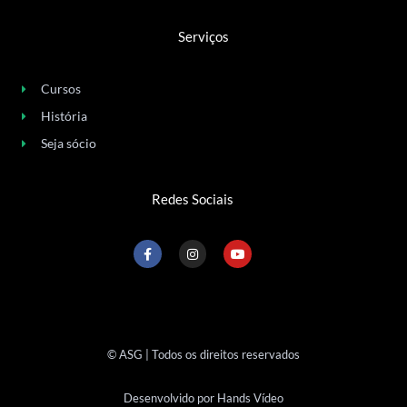
Serviços
Cursos
História
Seja sócio
Redes Sociais
F
I
Y
a
n
o
c
s
u
e
t
t
b
a
u
o
g
b
o
r
e
k
a
-
m
© ASG | Todos os direitos reservados
f
Desenvolvido por Hands Vídeo