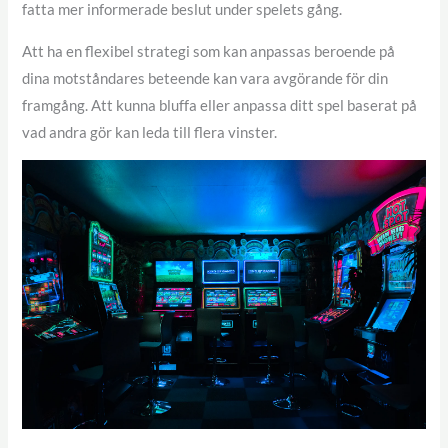
fatta mer informerade beslut under spelets gång.
Att ha en flexibel strategi som kan anpassas beroende på
dina motståndares beteende kan vara avgörande för din
framgång. Att kunna bluffa eller anpassa ditt spel baserat på
vad andra gör kan leda till flera vinster.