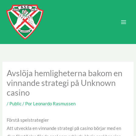
Ir
Main
para
Men
o
conteúdo
Avslöja hemligheterna bakom en
vinnande strategi på Unknown
casino
/
Public
/ Por
Leonardo Rasmussen
Förstå spelstrategier
Att utveckla en vinnande strategi på casino börjar med en