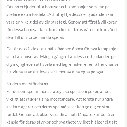
Casino erbjuder ofta bonusar och kampanjer som kan ge
spelare extra fördelar. Att utnyttja dessa erbjudanden kan
vara en viktig del av din strategi. Genom att förstå villkoren
för dessa bonusar kan du maximera deras värde och använda
dem till din fördel när du spelar.
Det är också klokt att hålla ögonen öppna för nya kampanjer
som kan lanseras. Många gånger kan dessa erbjudanden ge
dig möjligheten att spela med lägre risker eller få fler chanser
att vinna utan att investera mer av dina egna pengar.
Studera motståndarna
För de som spelar mer strategiska spel, som poker, är det
viktigt att studera sina motståndare. Att förstå hur andra
spelare agerar och deras spelmönster kan ge dig en stor
fördel. Genom att observera dina motståndare kan du få en
känsla för deras styrkor och svagheter, vilket hjälper dig att