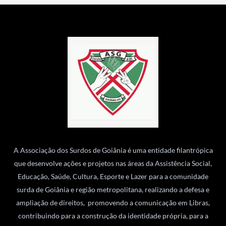
A Associação dos Surdos de Goiânia é uma entidade filantrópica
que desenvolve ações e projetos nas áreas da Assistência Social,
Educação, Saúde, Cultura, Esporte e Lazer para a comunidade
surda de Goiânia e região metropolitana, realizando a defesa e
ampliação de direitos, promovendo a comunicação em Libras,
contribuindo para a construção da identidade própria, para a