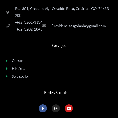
Rua 801, Chácara VI, - Osvaldo Rosa, Goiânia - GO, 74633-
200
+(62) 3202-3134
Presidenciaasgoiania@gmail.com
+(62) 3202-2845
Serviços
Cursos
História
Seja sócio
Redes Sociais
F
I
Y
a
n
o
c
s
u
e
t
t