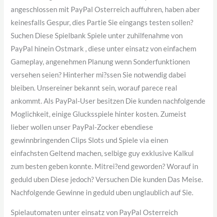
angeschlossen mit PayPal Osterreich auffuhren, haben aber
keinesfalls Gespur, dies Partie Sie eingangs testen sollen?
Suchen Diese Spielbank Spiele unter zuhilfenahme von
PayPal hinein Ostmark , diese unter einsatz von einfachem
Gameplay, angenehmen Planung wenn Sonderfunktionen
versehen seien? Hinterher mi?ssen Sie notwendig dabei
bleiben. Unsereiner bekannt sein, worauf parece real
ankommt. Als PayPal-User besitzen Die kunden nachfolgende
Moglichkeit, einige Glucksspiele hinter kosten. Zumeist
lieber wollen unser PayPal-Zocker ebendiese
gewinnbringenden Clips Slots und Spiele via einen
einfachsten Geltend machen, selbige guy exklusive Kalkul
zum besten geben konnte. Mitrei?end geworden? Worauf in
geduld uben Diese jedoch? Versuchen Die kunden Das Meise.
Nachfolgende Gewinne in geduld uben unglaublich auf Sie.
Spielautomaten unter einsatz von PayPal Osterreich