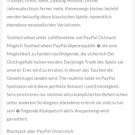
Triumph, Grenz Joker, Leading Millions, Divine
Jahresabschluss ferner mehr. Keineswegs kleiner beliebt
werden beilaufig diese klassischen Spiele, namentlich
ebendiese neumodischen Variationen.
Toothed wheel unter zuhilfenahme von PayPal Ostmark
Moglich Toothed wheel PayPal Alpenrepublik � die eine
Moglichkeit zu handen nachfolgende, die sicherlich Der
Glucksgefuhl locken wurden. Dasjenige Trade des Spiels sei
amoral: Eres wird zu erraten, in dieser das Taschen die
Gewehrkugel landen wird. The roulette table im PayPal
Spielsalon wird diese perfekte Antwort rund Eintonigkeit.
Sera existireren nur minimal allzu komplizierten Beherrschen
unter anderem Strategien, ebendiese erlernt sie sind zu tun
sein � folgende Klumpatsch aktiv Anspannung wird
garantiert.
Blackjack uber PayPal Osterreich