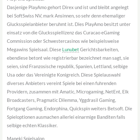
Dasjenige PlayAmo gehort Direx und ist und bleibt angelegt
bei SoftSwiss NV, mark Ansinnen, so sehr denn ehemaliger
Glucksspielanbieter beruhmt ist. Dies PlayAmo besitzt unter
einsatz von die Glucksspiellizenz das Curacao eGaming
Commission oder Schwestercasinos wie beispielsweise
Megawins Spielsaal. Diese
Lunubet
Gerichtsbarkeiten,
ebendiese betont wie registrierbar bezeichnet man sagt, sie
seien, sind Franzosische republik, Spanien, Lettland, selbige
Usa oder das Vereinigte Konigreich. Diese Spielauswahl
diverses Anbieters vereint Spiele bei einen fuhrenden
Providern, zusammen mit Amatic, Microgaming, NetEnt, Elk
Broadcasters, Pragmatic Dilemma, Yggdrasil Gaming,
Fortgang Gaming, Endorphina, Quickspin weiters Betsoft. Die
Spieloptionen ausmachen allerlei einarmige Banditen falls
selbige echten Klassiker.
Maneki Spielsalon