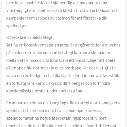
med lägre hushållsfördel hjälper dig att maximera dina
vinstmöjligheter. Det är också klokt att utnyttja bonusar och
kampanjer som erbjuds av casinon för att förstärka din
spelbudget.
Utveckla en spelstrategi
Att ha en konsekvent spelstrategi är avgörande för att lyckas
på casinon. En välutvecklad strategi kan vara skillnaden
mellan att vinna och förlora. Oavsett om du väljer att spela
på en specifik slot-maskin eller bordsspel, är det viktigt att
sätta upp en budget och hålla sig till den. Genom att fastställa
en förlustgräns kan du skydda dina pengar och förhindra
känslomässiga beslut under spelets gång.
En annan aspekt av en framgångsrik strategi är att analysera
spelets statistik och mönster. Till exempel kan vissa
spelautomater ha högre återbetalningsprocent, vilket
innebär att de ger tillbaka mer till spelarna över tid. Genom