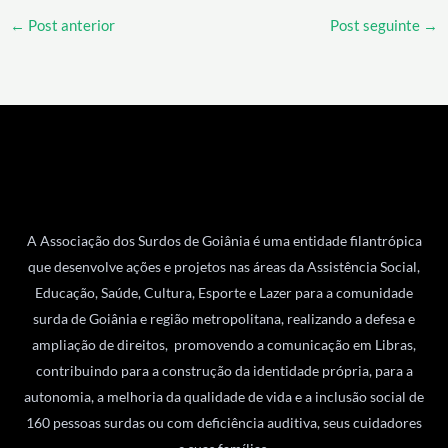
←
Post anterior
Post seguinte
→
A Associação dos Surdos de Goiânia é uma entidade filantrópica
que desenvolve ações e projetos nas áreas da Assistência Social,
Educação, Saúde, Cultura, Esporte e Lazer para a comunidade
surda de Goiânia e região metropolitana, realizando a defesa e
ampliação de direitos, promovendo a comunicação em Libras,
contribuindo para a construção da identidade própria, para a
autonomia, a melhoria da qualidade de vida e a inclusão social de
160 pessoas surdas ou com deficiência auditiva, seus cuidadores