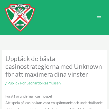
Ir
Main
para
Men
o
conteúdo
Upptäck de bästa
casinostrategierna med Unknown
för att maximera dina vinster
/
Public
/ Por
Leonardo Rasmussen
Förstå grunderna i casinospel
Att spela på casino kan vara en spännande och underhållande