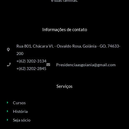
e suas famílias.
Informações de contato
Rua 801, Chácara VI, - Osvaldo Rosa, Goiânia - GO, 74633-
200
+(62) 3202-3134
Presidenciaasgoiania@gmail.com
+(62) 3202-2845
Serviços
Cursos
História
Seja sócio