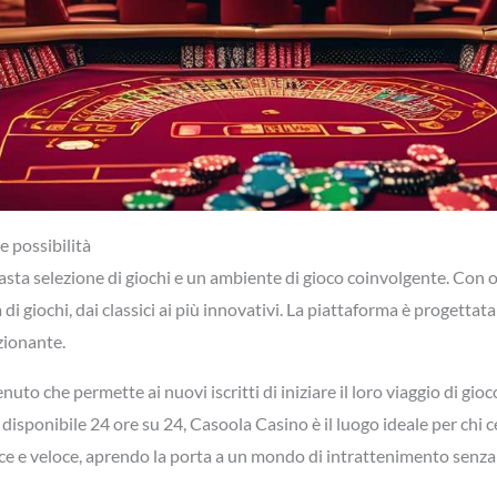
 possibilità
asta selezione di giochi e un ambiente di gioco coinvolgente. Con ol
i giochi, dai classici ai più innovativi. La piattaforma è progettata 
zionante.
nuto che permette ai nuovi iscritti di iniziare il loro viaggio di gio
 disponibile 24 ore su 24, Casoola Casino è il luogo ideale per chi 
ice e veloce, aprendo la porta a un mondo di intrattenimento senza 