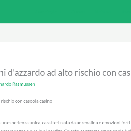
Associação
Cursos
Notícias
Tran
hi d'azzardo ad alto rischio con ca
nardo Rasmussen
 rischio con casoola casino
no un’esperienza unica, caratterizzata da adrenalina e emozioni for
 si accompagna a quella di perdita. Questo contrasto emozionale è c