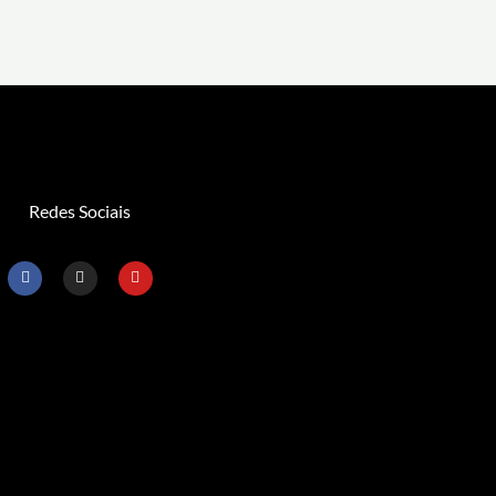
Redes Sociais
F
I
Y
a
n
o
c
s
u
e
t
t
b
a
u
o
g
b
o
r
e
k
a
-
m
f