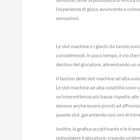
l’esperienza di gioco avvincente e coin
sensazioni.
Le slot machine e i giochi da tavolo sono 
considerevoli, in poco tempo, è ciò che r
destino del giocatore, alimentando un m
Il fascino delle slot machine ad alta volat
Le slot machine ad alta volatilità sono 
un’intermittenza più bassa rispetto alle 
devono anche essere pronti ad affrontar
queste slot, garantendo così ore di int
Inoltre, la grafica accattivante e le tr
coinvolgere il giocatore, creando un’at