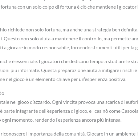
fortuna con un solo colpo di fortuna è ciò che mantiene i giocatori 
chio richiede non solo fortuna, ma anche una strategia ben definita.
rli. Questo non solo aiuta a mantenere il controllo, ma permette an
i a giocare in modo responsabile, fornendo strumenti utili per la 
amiche è essenziale. I giocatori che dedicano tempo a studiare le stra
ioni più informate. Questa preparazione aiuta a mitigare i rischi e
ione nel gioco è un elemento chiave per un’esperienza positiva.
rdo
le nel gioco d’azzardo. Ogni vincita provoca una scarica di eufor
si è parte integrante dell’esperienza di gioco, e i casinò come Cas
 ogni momento, rendendo l’esperienza ancora più intensa.
riconoscere l’importanza della comunità. Giocare in un ambiente i