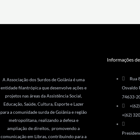
Informações de
Rua 8
A Associação dos Surdos de Goiânia é uma
entidade filantrópica que desenvolve ações e
Osvaldo R
projetos nas áreas da Assistência Social,
74633-2
Educação, Saúde, Cultura, Esporte e Lazer
+(62
para a comunidade surda de Goiânia e região
+(62) 32
metropolitana, realizando a defesa e
ampliação de direitos, promovendo a
Presiden
comunicação em Libras, contribuindo para a