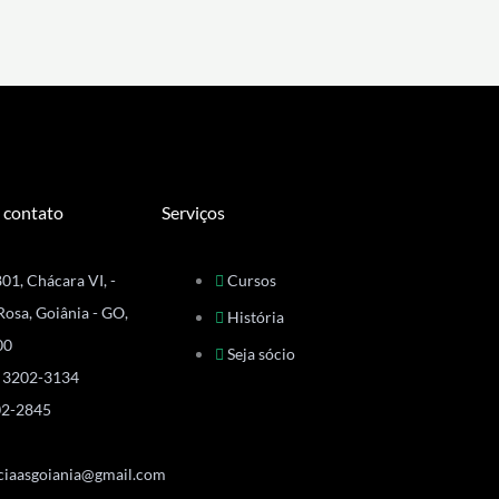
 contato
Serviços
01, Chácara VI, -
Cursos
osa, Goiânia - GO,
História
00
Seja sócio
) 3202-3134
02-2845
ciaasgoiania@gmail.com