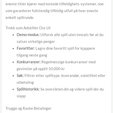
eneste titler kjører med testede tilfeldighets-systemer, noe
som garanterer fullstendig tilfeldig utfall på hver eneste
enkelt spillrunde.
Trekk som Adskiller Oss Ut
Demo-modus:
Utforsk alle spill uten innsats før at du
satser virkelige penger
Favoritter:
Lagre dine favoritt spill for kjappere
tilgang neste gang
Konkurranser:
Regelmessige konkurranser med
gevinster på opptil 50.000 kr
Søk:
Filtrer etter spilltype, leverandør, volatilitet eller
utbetaling
Spillhistorikk:
Se oversikten din og videre spill der du
slapp
Trygge og Raske Betalinger