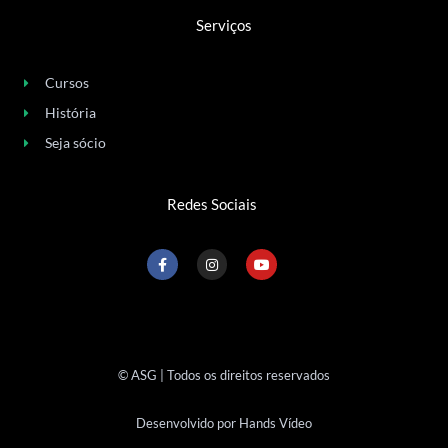
Serviços
Cursos
História
Seja sócio
Redes Sociais
F
I
Y
a
n
o
c
s
u
e
t
t
b
a
u
o
g
b
o
r
e
k
a
-
m
© ASG | Todos os direitos reservados
f
Desenvolvido por Hands Vídeo