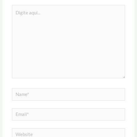
Digite
aqui...
Name*
Email*
Website