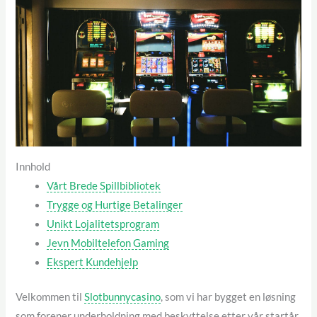
Innhold
Vårt Brede Spillbibliotek
Trygge og Hurtige Betalinger
Unikt Lojalitetsprogram
Jevn Mobiltelefon Gaming
Ekspert Kundehjelp
Velkommen til
Slotbunnycasino
, som vi har bygget en løsning
som forener underholdning med beskyttelse etter vår startår.