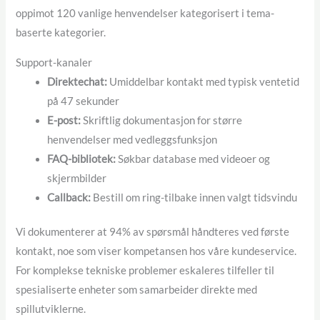
oppimot 120 vanlige henvendelser kategorisert i tema-
baserte kategorier.
Support-kanaler
Direktechat:
Umiddelbar kontakt med typisk ventetid
på 47 sekunder
E-post:
Skriftlig dokumentasjon for større
henvendelser med vedleggsfunksjon
FAQ-bibliotek:
Søkbar database med videoer og
skjermbilder
Callback:
Bestill om ring-tilbake innen valgt tidsvindu
Vi dokumenterer at 94% av spørsmål håndteres ved første
kontakt, noe som viser kompetansen hos våre kundeservice.
For komplekse tekniske problemer eskaleres tilfeller til
spesialiserte enheter som samarbeider direkte med
spillutviklerne.