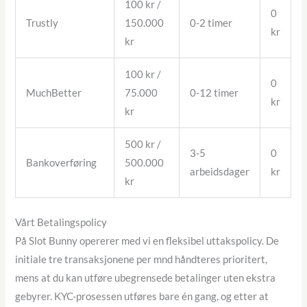
100 kr /
0
Trustly
150.000
0-2 timer
kr
kr
100 kr /
0
MuchBetter
75.000
0-12 timer
kr
kr
500 kr /
3-5
0
Bankoverføring
500.000
arbeidsdager
kr
kr
Vårt Betalingspolicy
På Slot Bunny opererer med vi en fleksibel uttakspolicy. De
initiale tre transaksjonene per mnd håndteres prioritert,
mens at du kan utføre ubegrensede betalinger uten ekstra
gebyrer. KYC-prosessen utføres bare én gang, og etter at