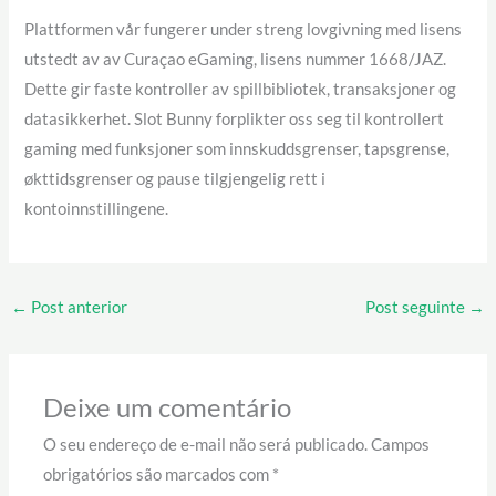
Plattformen vår fungerer under streng lovgivning med lisens
utstedt av av Curaçao eGaming, lisens nummer 1668/JAZ.
Dette gir faste kontroller av spillbibliotek, transaksjoner og
datasikkerhet. Slot Bunny forplikter oss seg til kontrollert
gaming med funksjoner som innskuddsgrenser, tapsgrense,
økttidsgrenser og pause tilgjengelig rett i
kontoinnstillingene.
←
Post anterior
Post seguinte
→
Deixe um comentário
O seu endereço de e-mail não será publicado.
Campos
obrigatórios são marcados com
*