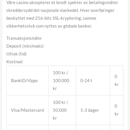
Våre casino aksepterer et bredt spekter av betalingsmåter
skreddersydd det nasjonale markedet. Hver overføringer
beskyttet med 256-bits SSL-kryptering, samme
sikkerhetsnivå som nyttes av globale banker.
Transaksjonsmåte
Deposit (min/maks)
Uttak (tid)
Kostnad
100 kr /
0
BankID/Vipps
100.000
0-24 t
kr
kr
100 kr /
0
Visa/Mastercard
50.000
1-3 dager
kr
kr