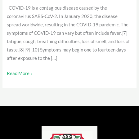
2019
COVID-19 is a contagious disease caused by the
coronavirus SARS-CoV-2. In January 2020, the disease
spread worldwide, resulting in the COVID-19 pandemic. The
symptoms of COVID‑19 can vary but often include fever,[7]
fatigue, cough, breathing difficulties, loss of smell, and loss of
taste.[8][9][10] Symptoms may begin one to fourteen days
after exposure to the […]
Read More »