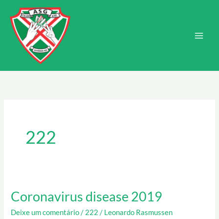
Ir
Main
para
Men
o
conteúdo
222
Coronavirus disease 2019
Coronavirus
disease
Deixe um comentário
/
222
/
Leonardo Rasmussen