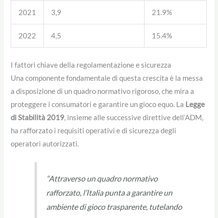
2021
3,9
21.9%
2022
4,5
15.4%
I fattori chiave della regolamentazione e sicurezza
Una componente fondamentale di questa crescita è la messa
a disposizione di un quadro normativo rigoroso, che mira a
proteggere i consumatori e garantire un gioco equo. La
Legge
di Stabilità 2019
, insieme alle successive direttive dell’ADM,
ha rafforzato i requisiti operativi e di sicurezza degli
operatori autorizzati.
“Attraverso un quadro normativo
rafforzato, l’Italia punta a garantire un
ambiente di gioco trasparente, tutelando