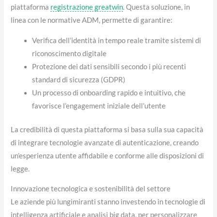
piattaforma
registrazione greatwin
. Questa soluzione, in
linea con le normative ADM, permette di garantire:
Verifica dell’identità in tempo reale tramite sistemi di
riconoscimento digitale
Protezione dei dati sensibili secondo i più recenti
standard di sicurezza (GDPR)
Un processo di onboarding rapido e intuitivo, che
favorisce l’engagement iniziale dell’utente
La credibilità di questa piattaforma si basa sulla sua capacità
di integrare tecnologie avanzate di autenticazione, creando
un’esperienza utente affidabile e conforme alle disposizioni di
legge.
Innovazione tecnologica e sostenibilità del settore
Le aziende più lungimiranti stanno investendo in tecnologie di
intelligenza artificiale e analisi big data, per personalizzare