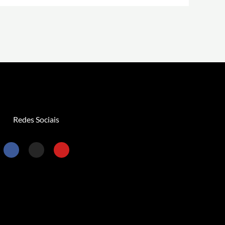
Redes Sociais
F
I
Y
a
n
o
c
s
u
e
t
t
b
a
u
o
g
b
o
r
e
k
a
-
m
f