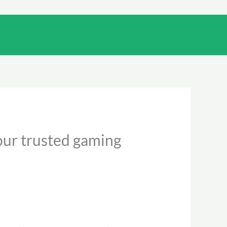
sparência
Contato
Login
Portal do aluno
our trusted gaming