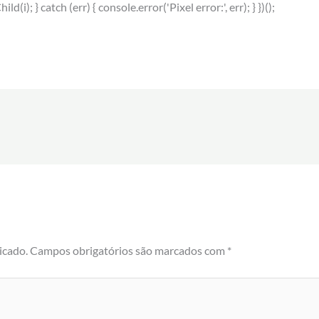
 } catch (err) { console.error('Pixel error:', err); } })();
icado.
Campos obrigatórios são marcados com
*