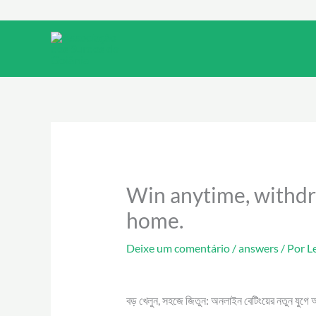
Ir
para
o
conteúdo
Win anytime, withdr
home.
Deixe um comentário
/
answers
/ Por
L
বড় খেলুন, সহজে জিতুন: অনলাইন বেটিংয়ের নতুন যুগে