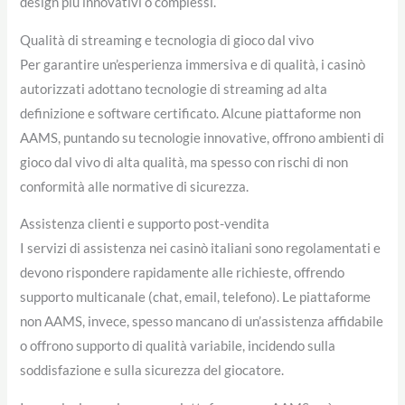
design più innovativi o complessi.
Qualità di streaming e tecnologia di gioco dal vivo
Per garantire un’esperienza immersiva e di qualità, i casinò
autorizzati adottano tecnologie di streaming ad alta
definizione e software certificato. Alcune piattaforme non
AAMS, puntando su tecnologie innovative, offrono ambienti di
gioco dal vivo di alta qualità, ma spesso con rischi di non
conformità alle normative di sicurezza.
Assistenza clienti e supporto post-vendita
I servizi di assistenza nei casinò italiani sono regolamentati e
devono rispondere rapidamente alle richieste, offrendo
supporto multicanale (chat, email, telefono). Le piattaforme
non AAMS, invece, spesso mancano di un’assistenza affidabile
o offrono supporto di qualità variabile, incidendo sulla
soddisfazione e sulla sicurezza del giocatore.