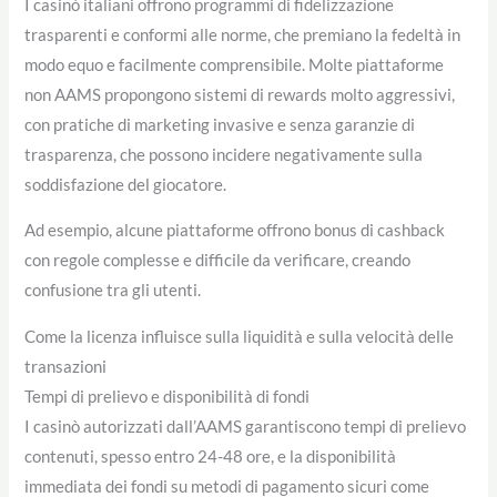
I casinò italiani offrono programmi di fidelizzazione
trasparenti e conformi alle norme, che premiano la fedeltà in
modo equo e facilmente comprensibile. Molte piattaforme
non AAMS propongono sistemi di rewards molto aggressivi,
con pratiche di marketing invasive e senza garanzie di
trasparenza, che possono incidere negativamente sulla
soddisfazione del giocatore.
Ad esempio, alcune piattaforme offrono bonus di cashback
con regole complesse e difficile da verificare, creando
confusione tra gli utenti.
Come la licenza influisce sulla liquidità e sulla velocità delle
transazioni
Tempi di prelievo e disponibilità di fondi
I casinò autorizzati dall’AAMS garantiscono tempi di prelievo
contenuti, spesso entro 24-48 ore, e la disponibilità
immediata dei fondi su metodi di pagamento sicuri come