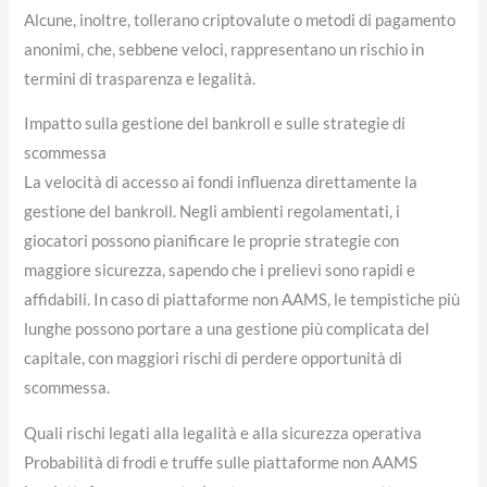
Alcune, inoltre, tollerano criptovalute o metodi di pagamento
anonimi, che, sebbene veloci, rappresentano un rischio in
termini di trasparenza e legalità.
Impatto sulla gestione del bankroll e sulle strategie di
scommessa
La velocità di accesso ai fondi influenza direttamente la
gestione del bankroll. Negli ambienti regolamentati, i
giocatori possono pianificare le proprie strategie con
maggiore sicurezza, sapendo che i prelievi sono rapidi e
affidabili. In caso di piattaforme non AAMS, le tempistiche più
lunghe possono portare a una gestione più complicata del
capitale, con maggiori rischi di perdere opportunità di
scommessa.
Quali rischi legati alla legalità e alla sicurezza operativa
Probabilità di frodi e truffe sulle piattaforme non AAMS