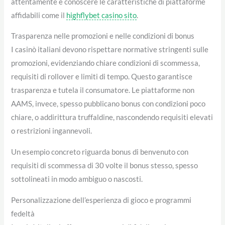
attentamente e conoscere le caratteristiche di piattaforme
affidabili come il
highflybet casino sito
.
Trasparenza nelle promozioni e nelle condizioni di bonus
I casinò italiani devono rispettare normative stringenti sulle
promozioni, evidenziando chiare condizioni di scommessa,
requisiti di rollover e limiti di tempo. Questo garantisce
trasparenza e tutela il consumatore. Le piattaforme non
AAMS, invece, spesso pubblicano bonus con condizioni poco
chiare, o addirittura truffaldine, nascondendo requisiti elevati
o restrizioni ingannevoli.
Un esempio concreto riguarda bonus di benvenuto con
requisiti di scommessa di 30 volte il bonus stesso, spesso
sottolineati in modo ambiguo o nascosti.
Personalizzazione dell’esperienza di gioco e programmi
fedeltà