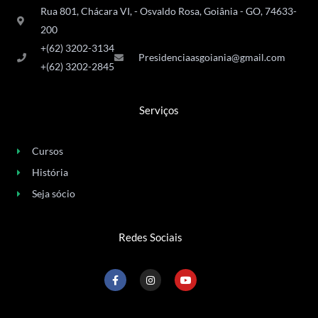
Rua 801, Chácara VI, - Osvaldo Rosa, Goiânia - GO, 74633-
200
+(62) 3202-3134
Presidenciaasgoiania@gmail.com
+(62) 3202-2845
Serviços
Cursos
História
Seja sócio
Redes Sociais
F
I
Y
a
n
o
c
s
u
e
t
t
b
a
u