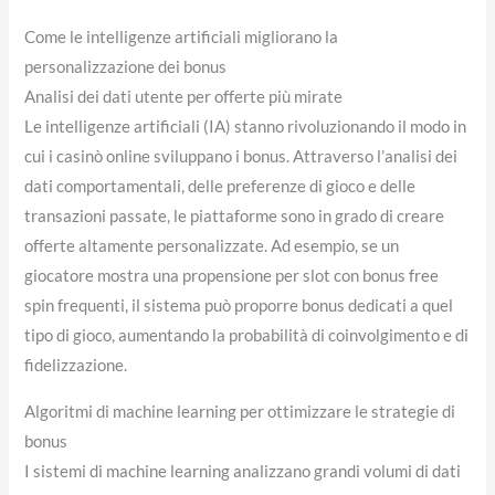
Come le intelligenze artificiali migliorano la
personalizzazione dei bonus
Analisi dei dati utente per offerte più mirate
Le intelligenze artificiali (IA) stanno rivoluzionando il modo in
cui i casinò online sviluppano i bonus. Attraverso l’analisi dei
dati comportamentali, delle preferenze di gioco e delle
transazioni passate, le piattaforme sono in grado di creare
offerte altamente personalizzate. Ad esempio, se un
giocatore mostra una propensione per slot con bonus free
spin frequenti, il sistema può proporre bonus dedicati a quel
tipo di gioco, aumentando la probabilità di coinvolgimento e di
fidelizzazione.
Algoritmi di machine learning per ottimizzare le strategie di
bonus
I sistemi di machine learning analizzano grandi volumi di dati