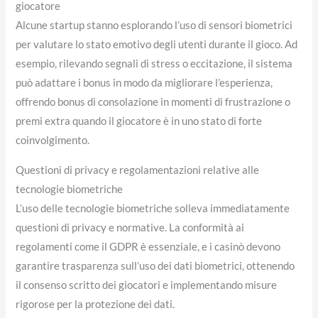
giocatore
Alcune startup stanno esplorando l’uso di sensori biometrici
per valutare lo stato emotivo degli utenti durante il gioco. Ad
esempio, rilevando segnali di stress o eccitazione, il sistema
può adattare i bonus in modo da migliorare l’esperienza,
offrendo bonus di consolazione in momenti di frustrazione o
premi extra quando il giocatore è in uno stato di forte
coinvolgimento.
Questioni di privacy e regolamentazioni relative alle
tecnologie biometriche
L’uso delle tecnologie biometriche solleva immediatamente
questioni di privacy e normative. La conformità ai
regolamenti come il GDPR è essenziale, e i casinò devono
garantire trasparenza sull’uso dei dati biometrici, ottenendo
il consenso scritto dei giocatori e implementando misure
rigorose per la protezione dei dati.