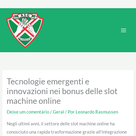
Ir
para
Main
o
Men
conteúdo
Tecnologie emergenti e
innovazioni nei bonus delle slot
machine online
Deixe um comentário
/
Geral
/ Por
Leonardo Rasmussen
Negli ultimi anni, il settore delle slot machine online ha
conosciuto una rapida trasformazione grazie all’integrazione