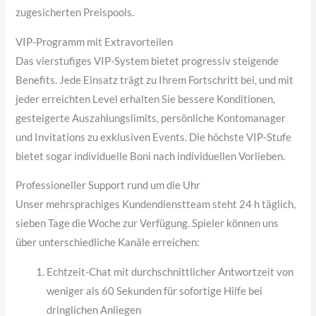
zugesicherten Preispools.
VIP-Programm mit Extravorteilen
Das vierstufiges VIP-System bietet progressiv steigende
Benefits. Jede Einsatz trägt zu Ihrem Fortschritt bei, und mit
jeder erreichten Level erhalten Sie bessere Konditionen,
gesteigerte Auszahlungslimits, persönliche Kontomanager
und Invitations zu exklusiven Events. Die höchste VIP-Stufe
bietet sogar individuelle Boni nach individuellen Vorlieben.
Professioneller Support rund um die Uhr
Unser mehrsprachiges Kundendienstteam steht 24 h täglich,
sieben Tage die Woche zur Verfügung. Spieler können uns
über unterschiedliche Kanäle erreichen:
Echtzeit-Chat mit durchschnittlicher Antwortzeit von
weniger als 60 Sekunden für sofortige Hilfe bei
dringlichen Anliegen