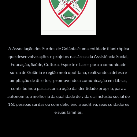
A Associação dos Surdos de Goiânia é uma entidade filantrópica
que desenvolve ações e projetos nas áreas da Assistência Social,
Educação, Saúde, Cultura, Esporte e Lazer para a comunidade
surda de Goiânia e região metropolitana, realizando a defesa e
ampliação de direitos, promovendo a comunicação em Libras,
contribuindo para a construção da identidade própria, para a
autonomia, a melhoria da qualidade de vida e a inclusão social de
160 pessoas surdas ou com deficiência auditiva, seus cuidadores
e suas famílias.