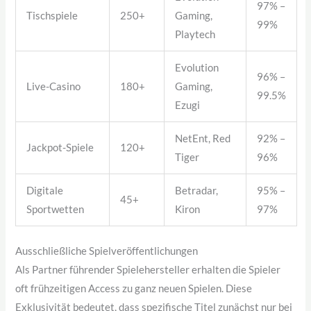
97% –
Tischspiele
250+
Gaming,
99%
Playtech
Evolution
96% –
Live-Casino
180+
Gaming,
99.5%
Ezugi
NetEnt, Red
92% –
Jackpot-Spiele
120+
Tiger
96%
Digitale
Betradar,
95% –
45+
Sportwetten
Kiron
97%
Ausschließliche Spielveröffentlichungen
Als Partner führender Spielehersteller erhalten die Spieler
oft frühzeitigen Access zu ganz neuen Spielen. Diese
Exklusivität bedeutet, dass spezifische Titel zunächst nur bei