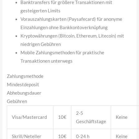
Banktransfers für größere Transaktionen mit
gesteigerten Limits
Vorauszahlungskarten (Paysafecard) für anonyme
Einzahlungen ohne Bankkontoverknüpfung
Kryptowährungen (Bitcoin, Ethereum, Litecoin) mit
niedrigen Gebühren
Mobile Zahlungsmethoden für praktische
Transaktionen unterwegs
Zahlungsmethode
Mindestdeposit
Abhebungsdauer
Gebühren
2-5
Visa/Mastercard
10€
Keine
Geschäftstage
Skrill/Neteller
10€
0-24 h
Keine