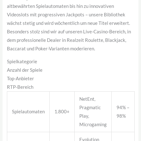
altbewährten Spielautomaten bis hin zu innovativen
Videoslots mit progressiven Jackpots – unsere Bibliothek
wächst stetig und wird wöchentlich um neue Titel erweitert.
Besonders stolz sind wir auf unseren Live-Casino-Bereich, in
dem professionelle Dealer in Realzeit Roulette, Blackjack,
Baccarat und Poker-Varianten moderieren.
Spielkategorie
Anzahl der Spiele
Top-Anbieter
RTP-Bereich
NetEnt,
Pragmatic
94% –
Spielautomaten
1.800+
Play,
98%
Microgaming
Evolution