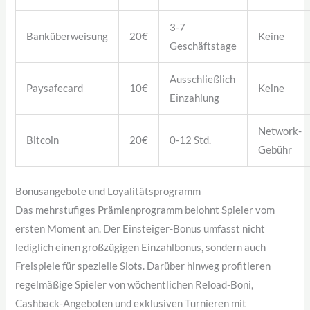
3-7
Banküberweisung
20€
Keine
Geschäftstage
Ausschließlich
Paysafecard
10€
Keine
Einzahlung
Network-
Bitcoin
20€
0-12 Std.
Gebühr
Bonusangebote und Loyalitätsprogramm
Das mehrstufiges Prämienprogramm belohnt Spieler vom
ersten Moment an. Der Einsteiger-Bonus umfasst nicht
lediglich einen großzügigen Einzahlbonus, sondern auch
Freispiele für spezielle Slots. Darüber hinweg profitieren
regelmäßige Spieler von wöchentlichen Reload-Boni,
Cashback-Angeboten und exklusiven Turnieren mit