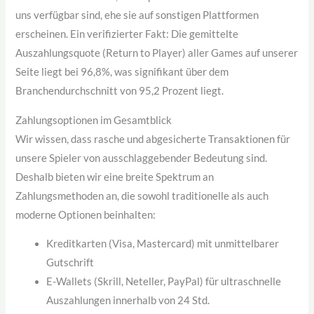
uns verfügbar sind, ehe sie auf sonstigen Plattformen
erscheinen. Ein verifizierter Fakt: Die gemittelte
Auszahlungsquote (Return to Player) aller Games auf unserer
Seite liegt bei 96,8%, was signifikant über dem
Branchendurchschnitt von 95,2 Prozent liegt.
Zahlungsoptionen im Gesamtblick
Wir wissen, dass rasche und abgesicherte Transaktionen für
unsere Spieler von ausschlaggebender Bedeutung sind.
Deshalb bieten wir eine breite Spektrum an
Zahlungsmethoden an, die sowohl traditionelle als auch
moderne Optionen beinhalten:
Kreditkarten (Visa, Mastercard) mit unmittelbarer
Gutschrift
E-Wallets (Skrill, Neteller, PayPal) für ultraschnelle
Auszahlungen innerhalb von 24 Std.