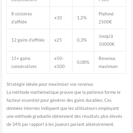
8 victoires
Plafond
x10
1,2%
d’affilée
2500€
Jusqu’à
12 gains d’affilée
x25
0,3%
10000€
15+ gains
x50-
Revenus
0,08%
consécutives
x500
maximum
Stratégie idéale pour maximiser vos revenus
La méthode mathématique prouve que la patience forme le
facteur essentiel pour générer des gains durables. Ces
données internes indiquent que les utilisateurs employant
une méthode graduelle obtiennent des résultats plus élevés
de 34% par rapport à les joueurs pariant aléatoirement.