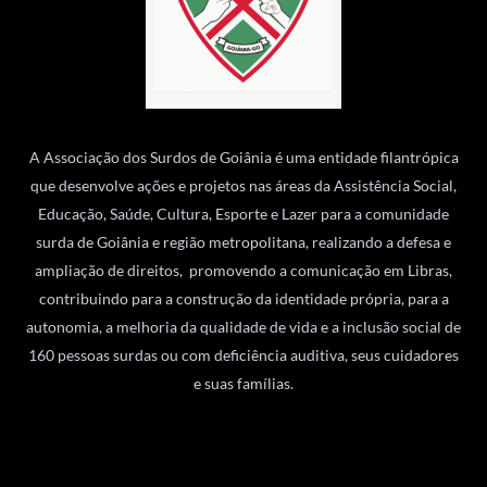
A Associação dos Surdos de Goiânia é uma entidade filantrópica
que desenvolve ações e projetos nas áreas da Assistência Social,
Educação, Saúde, Cultura, Esporte e Lazer para a comunidade
surda de Goiânia e região metropolitana, realizando a defesa e
ampliação de direitos, promovendo a comunicação em Libras,
contribuindo para a construção da identidade própria, para a
autonomia, a melhoria da qualidade de vida e a inclusão social de
160 pessoas surdas ou com deficiência auditiva, seus cuidadores
e suas famílias.