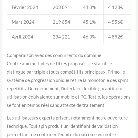
Février 2024
203 891
44,8%
4 123€
Mars 2024
219 654
45,1%
4 556€
Avril 2024
234 221
46,3%
4 892€
Comparaison avec des concurrents du domaine
Contre aux multiples de titres proposés, ce statut se
distingue par triple atouts compétitifs principaux. Primo, le
système de progression unique retire la monotonie des spins
répétitifs. Deuxièmement, l’interface flexible garantit une
utilisation équivalente sur mobile et PC. Tertio, les opérations
se font en temps réel sans attente de traitement.
Les utilisateurs experts prisent notamment notre ouverture
technique. Tout spin produit un identifiant de validation
permettant de confirmer l’équité du outcome via notre