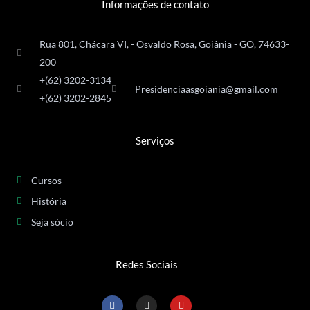
Informações de contato
Rua 801, Chácara VI, - Osvaldo Rosa, Goiânia - GO, 74633-
200
+(62) 3202-3134
Presidenciaasgoiania@gmail.com
+(62) 3202-2845
Serviços
Cursos
História
Seja sócio
Redes Sociais
F
I
Y
a
n
o