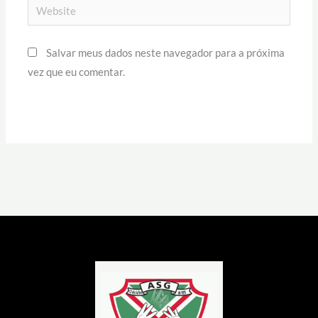
Website
Salvar meus dados neste navegador para a próxima
vez que eu comentar.