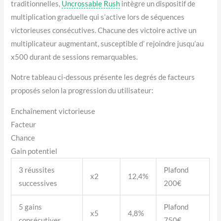
traditionnelles,
Uncrossable Rush
intègre un dispositif de
multiplication graduelle qui s’active lors de séquences
victorieuses consécutives. Chacune des victoire active un
multiplicateur augmentant, susceptible d’ rejoindre jusqu’au
x500 durant de sessions remarquables.
Notre tableau ci-dessous présente les degrés de facteurs
proposés selon la progression du utilisateur:
Enchaînement victorieuse
Facteur
Chance
Gain potentiel
3 réussites
Plafond
x2
12,4%
successives
200€
5 gains
Plafond
x5
4,8%
consécutives
750€