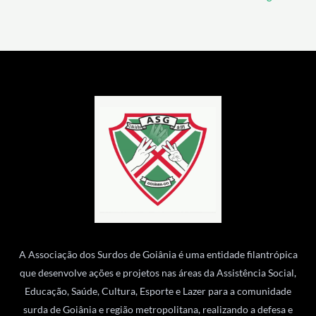
A Associação dos Surdos de Goiânia é uma entidade filantrópica
que desenvolve ações e projetos nas áreas da Assistência Social,
Educação, Saúde, Cultura, Esporte e Lazer para a comunidade
surda de Goiânia e região metropolitana, realizando a defesa e