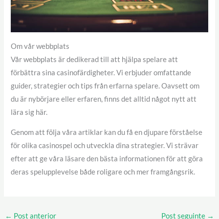
Om vår webbplats
Vår webbplats är dedikerad till att hjälpa spelare att
förbättra sina casinofärdigheter. Vi erbjuder omfattande
guider, strategier och tips från erfarna spelare. Oavsett om
du är nybörjare eller erfaren, finns det alltid något nytt att
lära sig här.
Genom att följa våra artiklar kan du få en djupare förståelse
för olika casinospel och utveckla dina strategier. Vi strävar
efter att ge våra läsare den bästa informationen för att göra
deras spelupplevelse både roligare och mer framgångsrik.
←
Post anterior
Post seguinte
→