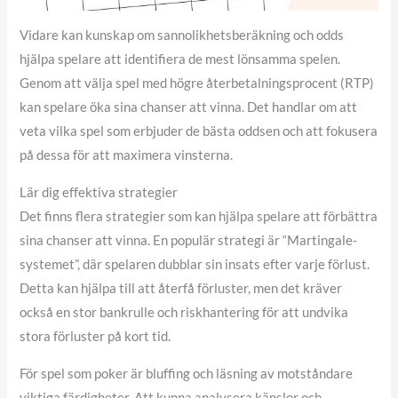
Vidare kan kunskap om sannolikhetsberäkning och odds
hjälpa spelare att identifiera de mest lönsamma spelen.
Genom att välja spel med högre återbetalningsprocent (RTP)
kan spelare öka sina chanser att vinna. Det handlar om att
veta vilka spel som erbjuder de bästa oddsen och att fokusera
på dessa för att maximera vinsterna.
Lär dig effektiva strategier
Det finns flera strategier som kan hjälpa spelare att förbättra
sina chanser att vinna. En populär strategi är “Martingale-
systemet”, där spelaren dubblar sin insats efter varje förlust.
Detta kan hjälpa till att återfå förluster, men det kräver
också en stor bankrulle och riskhantering för att undvika
stora förluster på kort tid.
För spel som poker är bluffing och läsning av motståndare
viktiga färdigheter. Att kunna analysera känslor och