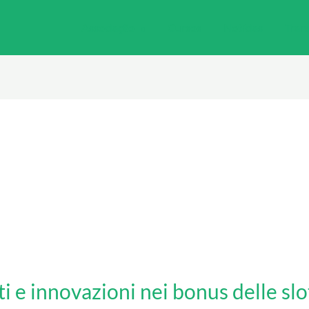
Associação
Cursos
Notícias
Tran
 e innovazioni nei bonus delle sl