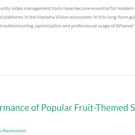
ecurity video management tools have become essential for modern 
 platforms in the Hanwha Vision ecosystem. In this long-form guide
 troubleshooting, optimization and professional usage of Wisenet 
ormance of Popular Fruit-Themed S
o Rasmussen