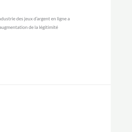
ndustrie des jeux d’argent en ligne a
’augmentation de la légitimité