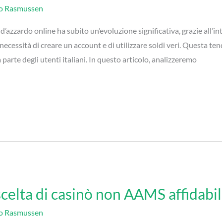
o Rasmussen
 d’azzardo online ha subito un’evoluzione significativa, grazie all’
 necessità di creare un account e di utilizzare soldi veri. Questa 
parte degli utenti italiani. In questo articolo, analizzeremo
celta di casinò non AAMS affidabil
o Rasmussen