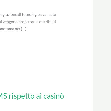
ntegrazione di tecnologie avanzate.
i vengono progettati e distribuiti i
anorama dei […]
S rispetto ai casinò