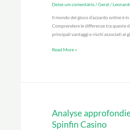
Deixe um comentário
/
Geral
/
Leonard
di
giocare
Il mondo del gioco d’azzardo online è i
su
Comprendere le differenze tra queste due
piattaforme
principali vantaggi e rischi associati a
non
AAMS
Read More »
rispetto
ai
casinò
regolamentati
italiani
Analyse approfondie
Analyse
approfondie
Spinfin Casino
du