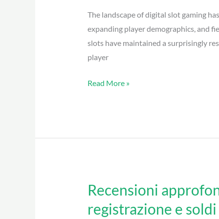
Popular
The landscape of digital slot gaming ha
Fruit-
expanding player demographics, and fi
Themed
slots have maintained a surprisingly re
Slot
player
Games
in
Read More »
a
Competitive
Market
Recensioni approfond
Recensioni
approfondite
registrazione e soldi
dei