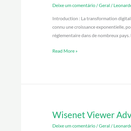
Deixe um comentário
/
Geral
/
Leonard
marché
des
Introduction : La transformation digitale
casinos
connu une croissance exponentielle, port
en
réglementaire dans de nombreux pays. L
ligne
:
Read More »
L’émergence
de
Spinfin
Casino
Wisenet Viewer Adv
Wisenet
Viewer
Deixe um comentário
/
Geral
/
Leonard
Advanced